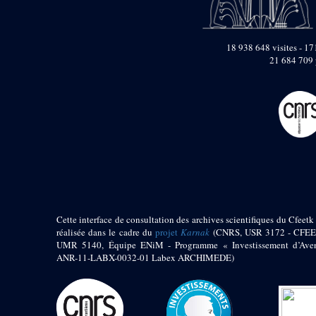
pylône
e
Cour axiale du V
pylône, avant-porte du
e
VI
pylône
18 938 648 visites - 171
e
VI
pylône
21 684 709 
e
Cour axiale du VI
pylône
e
Cour nord du VI
pylône
e
Cour sud du VI
pylône
Objets découverts
Zone Centrale du Temple
Chapelle de
Cette interface de consultation des archives scientifiques du Cfeetk 
Kamoutef
réalisée dans le cadre du
projet
Karnak
(CNRS, USR 3172 - CFEE
UMR 5140, Équipe ENiM - Programme « Investissement d’Aven
Chapelle de Philippe
ANR-11-LABX-0032-01 Labex ARCHIMEDE)
Arrhidée
Portique du
sanctuaire de la barque
« Palais de Maât »