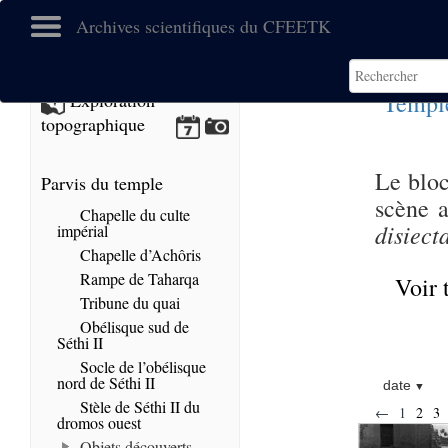
Archives scientifiques du CFEETK
Templ
Exploration
topographique
Le bloc
Parvis du temple
scène a
Chapelle du culte
disiect
impérial
Chapelle d’Achôris
Rampe de Taharqa
Voir 
Tribune du quai
Obélisque sud de
Séthi II
Socle de l’obélisque
nord de Séthi II
date
Stèle de Séthi II du
←
1
2
3
dromos ouest
Objets découverts