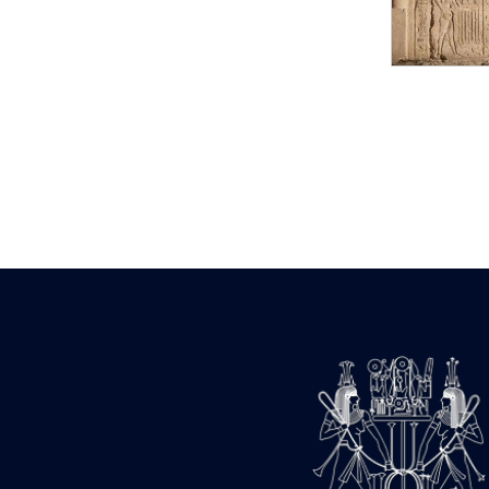
Statue d’un roi
agenouillé présentant
une table d’offrandes de
Séthi II
Statue porte-
enseigne de Séthi II
Statue porte-
enseigne de Séthi II
Stèle de la campagne
nubienne de
Psammétique II
Objets découverts
Zone des Pylônes
Centraux
e
III
pylône
« Porte » de Ramsès
IX
e
IV
pylône
e
Cour nord du IV
pylône
e
Cour sud du IV