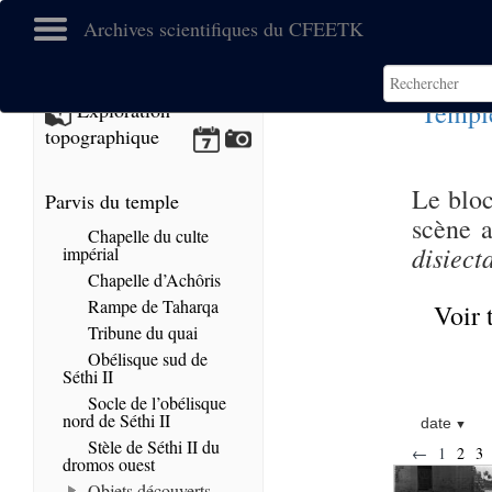
Archives scientifiques du CFEETK
Templ
Exploration
topographique
Le bloc
Parvis du temple
scène a
Chapelle du culte
disiect
impérial
Chapelle d’Achôris
Rampe de Taharqa
Voir 
Tribune du quai
Obélisque sud de
Séthi II
Socle de l’obélisque
nord de Séthi II
date
Stèle de Séthi II du
←
1
2
3
dromos ouest
Objets découverts