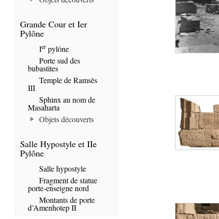
Grande Cour et Ier
Pylône
er
I
pylône
Porte sud des
bubastites
Temple de Ramsès
III
Sphinx au nom de
Masaharta
Objets découverts
Salle Hypostyle et IIe
Pylône
Salle hypostyle
Fragment de statue
porte-enseigne nord
Montants de porte
d’Amenhotep II