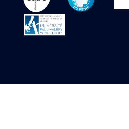
Objets découverts
Zone de l'Akhmenou
Salle des fêtes «
Heret-ib »
Autel de la salle
solaire
Base de statue
Base de statue de
Thoutmosis III
Base et pieds d’un
groupe statuaire
Fragment inférieur
de statue de Thoutmosis
III présentant un autel à
libation
Statue agenouillée
Table d’offrandes de
Thoutmosis III
Objets découverts