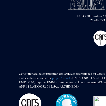
pylône
e
Cour axiale du V
pylône, avant-porte du
e
VI
pylône
18 943 300 visites - 63
e
VI
pylône
21 688 773 
e
Cour axiale du VI
pylône
e
Cour nord du VI
pylône
e
Cour sud du VI
pylône
Objets découverts
Zone Centrale du Temple
Chapelle de
Cette interface de consultation des archives scientifiques du Cfeetk 
Kamoutef
réalisée dans le cadre du
projet
Karnak
(CNRS, USR 3172 - CFEE
UMR 5140, Équipe ENiM - Programme « Investissement d’Aven
Chapelle de Philippe
ANR-11-LABX-0032-01 Labex ARCHIMEDE)
Arrhidée
Portique du
sanctuaire de la barque
« Palais de Maât »