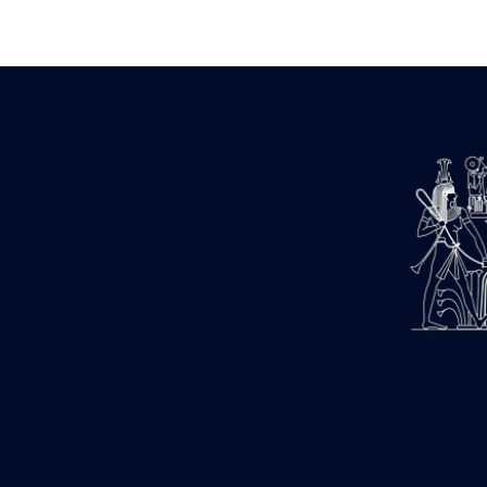
Zone des Pylônes Centraux
e
III
pylône
« Porte » de Ramsès IX
e
IV
pylône
e
Cour nord du IV
pylône
e
Cour sud du IV
pylône
e
Cour axiale du V
pylône, avant-
e
porte du VI
pylône
e
VI
pylône
e
Cour axiale du VI
pylône
e
Cour nord du VI
pylône
e
Cour sud du VI
pylône
Objets découverts
Zone Centrale du Temple
Chapelle de Kamoutef
Chapelle de Philippe Arrhidée
Portique du sanctuaire de la