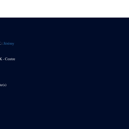
K :
Jérémy
K - Centre
te(s)