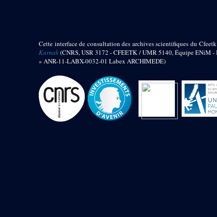
barque
« Palais de Maât »
Objets découverts
Cette interface de consultation des archives scientifiques du Cfeetk
Zone de l'Akhmenou
Karnak
(CNRS, USR 3172 - CFEETK / UMR 5140, Équipe ENiM - Pr
» ANR-11-LABX-0032-01 Labex ARCHIMEDE)
Salle des fêtes « Heret-ib »
Autel de la salle solaire
Base de statue
Base de statue de Thoutmosis III
Base et pieds d’un groupe
statuaire
Fragment inférieur de statue de
Thoutmosis III présentant un autel à
libation
Statue agenouillée
Table d’offrandes de Thoutmosis
III
Objets découverts
Mur extérieur de Thoutmosis III