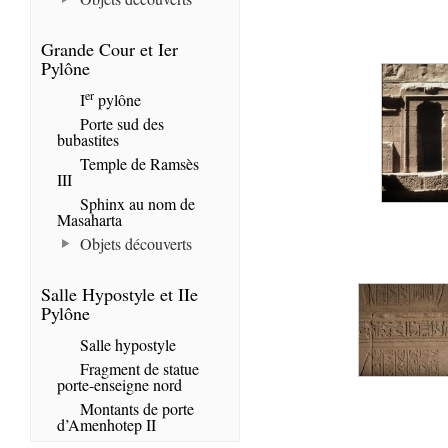
Grande Cour et Ier
Pylône
er
I
pylône
Porte sud des
bubastites
Temple de Ramsès
III
Sphinx au nom de
Masaharta
Objets découverts
Salle Hypostyle et IIe
Pylône
Salle hypostyle
Fragment de statue
porte-enseigne nord
Montants de porte
d’Amenhotep II