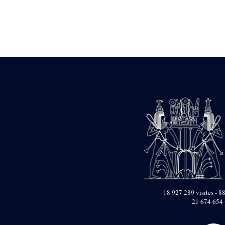
Statue d’un roi
agenouillé présentant
une table d’offrandes de
Séthi II
Statue porte-
enseigne de Séthi II
Statue porte-
enseigne de Séthi II
Stèle de la campagne
nubienne de
Psammétique II
Objets découverts
Zone des Pylônes
Centraux
e
III
pylône
« Porte » de Ramsès
IX
e
IV
pylône
18 927 289 visites - 88
e
Cour nord du IV
21 674 654 
pylône
e
Cour sud du IV