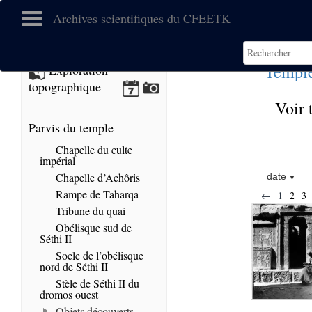
Archives scientifiques du CFEETK
Temple
Exploration
topographique
Voir 
Parvis du temple
Chapelle du culte
impérial
Chapelle d’Achôris
date
Rampe de Taharqa
←
1
2
3
Tribune du quai
Obélisque sud de
Séthi II
Socle de l’obélisque
nord de Séthi II
Stèle de Séthi II du
dromos ouest
Objets découverts