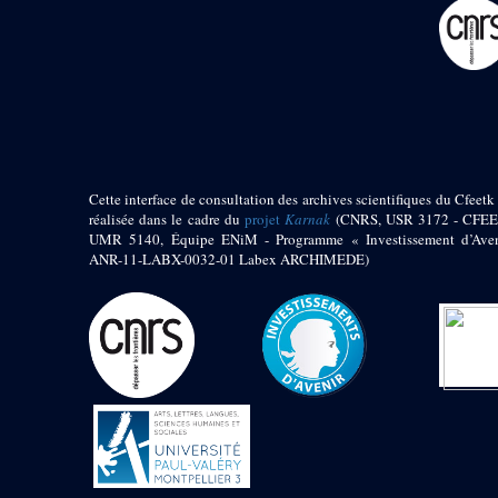
pylône
e
Cour axiale du V
pylône, avant-porte du
e
VI
pylône
e
VI
pylône
e
Cour axiale du VI
pylône
e
Cour nord du VI
pylône
Cette interface de consultation des archives scientifiques du Cfeetk 
e
Cour sud du VI
réalisée dans le cadre du
projet
Karnak
(CNRS, USR 3172 - CFEE
pylône
UMR 5140, Équipe ENiM - Programme « Investissement d’Aven
Objets découverts
ANR-11-LABX-0032-01 Labex ARCHIMEDE)
Zone Centrale du Temple
Chapelle de
Kamoutef
Chapelle de Philippe
Arrhidée
Portique du
sanctuaire de la barque
« Palais de Maât »