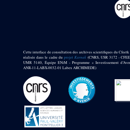
pylône
e
Cour axiale du V
pylône, avant-porte du
e
VI
pylône
e
VI
pylône
e
Cour axiale du VI
pylône
e
Cour nord du VI
pylône
Cette interface de consultation des archives scientifiques du Cfeetk 
e
Cour sud du VI
réalisée dans le cadre du
projet
Karnak
(CNRS, USR 3172 - CFEE
pylône
UMR 5140, Équipe ENiM - Programme « Investissement d’Aven
Objets découverts
ANR-11-LABX-0032-01 Labex ARCHIMEDE)
Zone Centrale du Temple
Chapelle de
Kamoutef
Chapelle de Philippe
Arrhidée
Portique du
sanctuaire de la barque
« Palais de Maât »