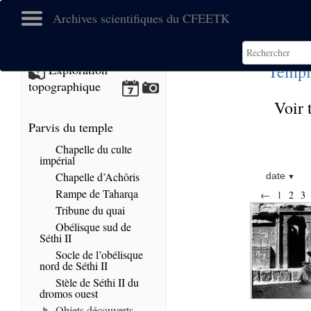
Archives scientifiques du CFEETK
Templ
Exploration
topographique
Voir 
Parvis du temple
Chapelle du culte
impérial
Chapelle d’Achôris
date
Rampe de Taharqa
←
1
2
3
Tribune du quai
Obélisque sud de
Séthi II
Socle de l’obélisque
nord de Séthi II
Stèle de Séthi II du
dromos ouest
Objets découverts