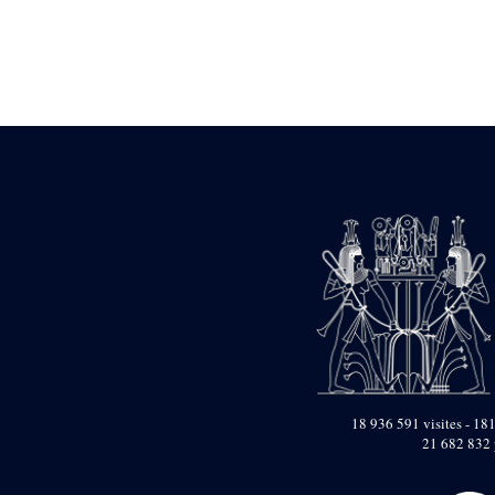
Statue d’un roi
agenouillé présentant
une table d’offrandes de
Séthi II
Statue porte-
enseigne de Séthi II
Statue porte-
enseigne de Séthi II
Stèle de la campagne
nubienne de
Psammétique II
Objets découverts
Zone des Pylônes
Centraux
e
III
pylône
« Porte » de Ramsès
IX
e
IV
pylône
18 936 591 visites - 181
e
Cour nord du IV
21 682 832 
pylône
e
Cour sud du IV