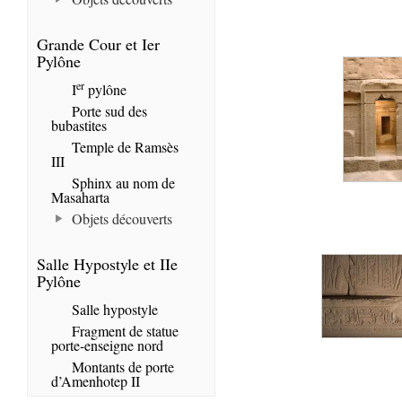
Grande Cour et Ier
Pylône
er
I
pylône
Porte sud des
bubastites
Temple de Ramsès
III
Sphinx au nom de
Masaharta
Objets découverts
Salle Hypostyle et IIe
Pylône
Salle hypostyle
Fragment de statue
porte-enseigne nord
Montants de porte
d’Amenhotep II