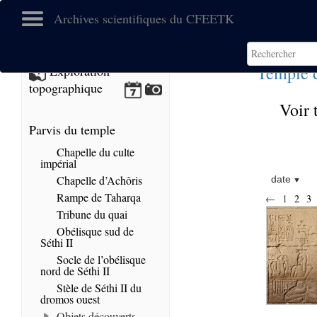
Archives scientifiques du CFEETK
Temple 
Exploration
topographique
Voir 
Parvis du temple
Chapelle du culte
impérial
Chapelle d’Achôris
date
Rampe de Taharqa
←
1
2
3
Tribune du quai
Obélisque sud de
Séthi II
Socle de l’obélisque
nord de Séthi II
Stèle de Séthi II du
dromos ouest
Objets découverts