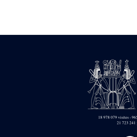
Statue d’un roi
agenouillé présentant
une table d’offrandes de
Séthi II
Statue porte-
enseigne de Séthi II
Statue porte-
enseigne de Séthi II
Stèle de la campagne
nubienne de
Psammétique II
Objets découverts
Zone des Pylônes
Centraux
e
III
pylône
« Porte » de Ramsès
IX
e
IV
pylône
18 978 079 visites - 965
e
Cour nord du IV
21 723 241 
pylône
e
Cour sud du IV