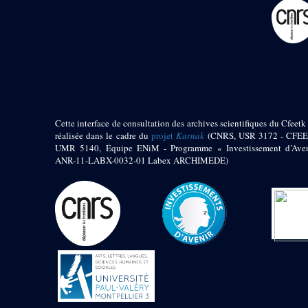
pylône
e
Cour axiale du V
pylône, avant-porte du
e
VI
pylône
e
VI
pylône
e
Cour axiale du VI
pylône
e
Cour nord du VI
pylône
Cette interface de consultation des archives scientifiques du Cfeetk 
e
Cour sud du VI
réalisée dans le cadre du
projet
Karnak
(CNRS, USR 3172 - CFEE
pylône
UMR 5140, Équipe ENiM - Programme « Investissement d’Aven
Objets découverts
ANR-11-LABX-0032-01 Labex ARCHIMEDE)
Zone Centrale du Temple
Chapelle de
Kamoutef
Chapelle de Philippe
Arrhidée
Portique du
sanctuaire de la barque
« Palais de Maât »