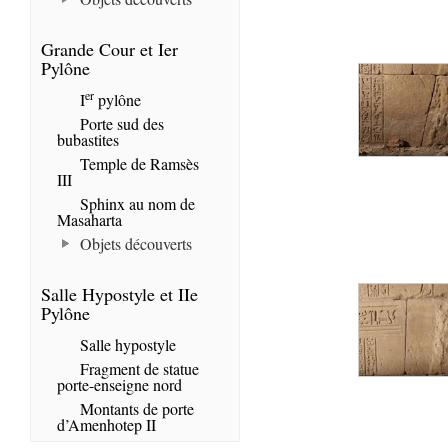
Grande Cour et Ier
Pylône
er
I
pylône
Porte sud des
bubastites
Temple de Ramsès
III
Sphinx au nom de
Masaharta
Objets découverts
Salle Hypostyle et IIe
Pylône
Salle hypostyle
Fragment de statue
porte-enseigne nord
Montants de porte
d’Amenhotep II