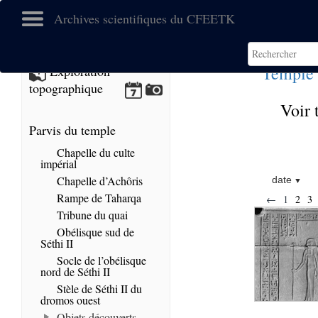
Archives scientifiques du CFEETK
Temple 
Exploration
topographique
Voir 
Parvis du temple
Chapelle du culte
impérial
Chapelle d’Achôris
date
Rampe de Taharqa
←
1
2
3
Tribune du quai
Obélisque sud de
Séthi II
Socle de l’obélisque
nord de Séthi II
Stèle de Séthi II du
dromos ouest
Objets découverts