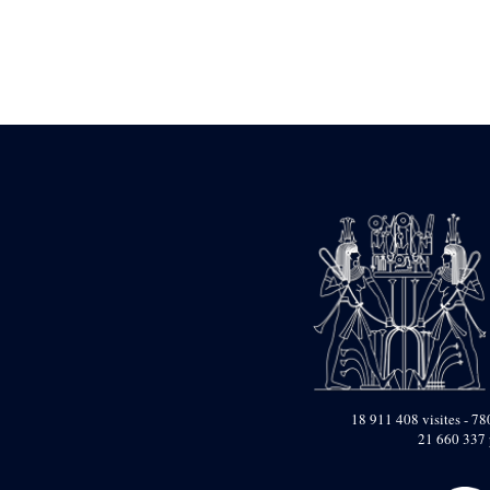
Statue d’un roi
agenouillé présentant
une table d’offrandes de
Séthi II
Statue porte-
enseigne de Séthi II
Statue porte-
enseigne de Séthi II
Stèle de la campagne
nubienne de
Psammétique II
Objets découverts
Zone des Pylônes
Centraux
e
III
pylône
« Porte » de Ramsès
IX
e
IV
pylône
18 911 408 visites - 780
e
Cour nord du IV
21 660 337 
pylône
e
Cour sud du IV