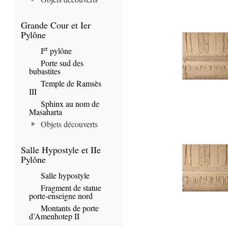
Grande Cour et Ier
Pylône
er
I
pylône
Porte sud des
bubastites
Temple de Ramsès
III
Sphinx au nom de
Masaharta
Objets découverts
Salle Hypostyle et IIe
Pylône
Salle hypostyle
Fragment de statue
porte-enseigne nord
Montants de porte
d’Amenhotep II