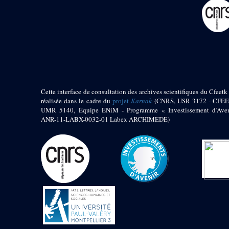
pylône
e
Cour axiale du V
pylône, avant-porte du
e
VI
pylône
e
VI
pylône
e
Cour axiale du VI
pylône
e
Cour nord du VI
pylône
Cette interface de consultation des archives scientifiques du Cfeetk 
e
Cour sud du VI
réalisée dans le cadre du
projet
Karnak
(CNRS, USR 3172 - CFEE
pylône
UMR 5140, Équipe ENiM - Programme « Investissement d’Aven
Objets découverts
ANR-11-LABX-0032-01 Labex ARCHIMEDE)
Zone Centrale du Temple
Chapelle de
Kamoutef
Chapelle de Philippe
Arrhidée
Portique du
sanctuaire de la barque
« Palais de Maât »