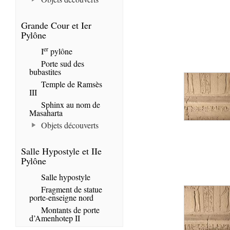
Grande Cour et Ier
Pylône
er
I
pylône
Porte sud des
bubastites
Temple de Ramsès
III
Sphinx au nom de
Masaharta
Objets découverts
Salle Hypostyle et IIe
Pylône
Salle hypostyle
Fragment de statue
porte-enseigne nord
Montants de porte
d’Amenhotep II