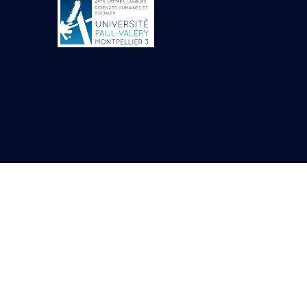
Objets découverts
Zone de l'Akhmenou
Salle des fêtes «
Heret-ib »
Autel de la salle
solaire
Base de statue
Base de statue de
Thoutmosis III
Base et pieds d’un
groupe statuaire
Fragment inférieur
de statue de Thoutmosis
III présentant un autel à
libation
Statue agenouillée
Table d’offrandes de
Thoutmosis III
Objets découverts