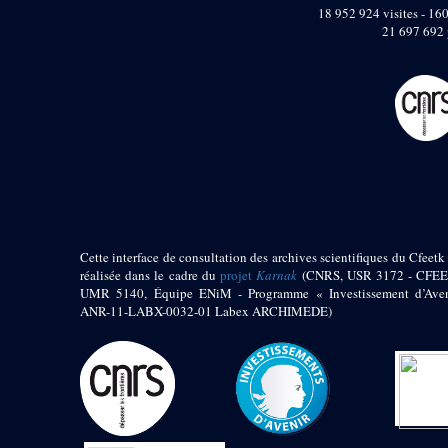
pylône
18 952 924 visites - 160
e
Cour axiale du V
21 697 692 
pylône, avant-porte du
e
VI
pylône
e
VI
pylône
e
Cour axiale du VI
pylône
e
Cour nord du VI
pylône
e
Cour sud du VI
pylône
Objets découverts
Cette interface de consultation des archives scientifiques du Cfeetk 
réalisée dans le cadre du
projet
Karnak
(CNRS, USR 3172 - CFEE
Zone Centrale du Temple
UMR 5140, Équipe ENiM - Programme « Investissement d’Aven
Chapelle de
ANR-11-LABX-0032-01 Labex ARCHIMEDE)
Kamoutef
Chapelle de Philippe
Arrhidée
Portique du
sanctuaire de la barque
« Palais de Maât »