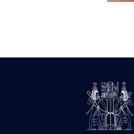
Statue d’un roi
agenouillé présentant
une table d’offrandes de
Séthi II
Statue porte-
enseigne de Séthi II
Statue porte-
enseigne de Séthi II
Stèle de la campagne
nubienne de
Psammétique II
Objets découverts
Zone des Pylônes
Centraux
e
III
pylône
« Porte » de Ramsès
IX
e
IV
pylône
e
Cour nord du IV
pylône
e
Cour sud du IV