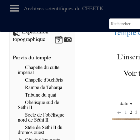
Archives scientifiques du CFEETK
Temple 
Exploration
topographique
L’inscr
Parvis du temple
Chapelle du culte
Voir 
impérial
Chapelle d’Achôris
Rampe de Taharqa
Tribune du quai
Obélisque sud de
date
Séthi II
←
1
2
3
Socle de l’obélisque
nord de Séthi II
Stèle de Séthi II du
dromos ouest
Objets découverts