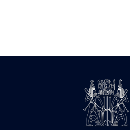
Statue d’un roi
agenouillé présentant
une table d’offrandes de
Séthi II
Statue porte-
enseigne de Séthi II
Statue porte-
enseigne de Séthi II
Stèle de la campagne
nubienne de
Psammétique II
Objets découverts
Zone des Pylônes
Centraux
e
III
pylône
« Porte » de Ramsès
IX
e
IV
pylône
e
Cour nord du IV
pylône
e
Cour sud du IV