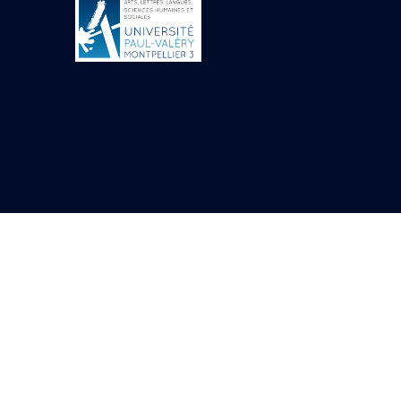
Objets découverts
Zone de l'Akhmenou
Salle des fêtes «
Heret-ib »
Autel de la salle
solaire
Base de statue
Base de statue de
Thoutmosis III
Base et pieds d’un
groupe statuaire
Fragment inférieur
de statue de Thoutmosis
III présentant un autel à
libation
Statue agenouillée
Table d’offrandes de
Thoutmosis III
Objets découverts