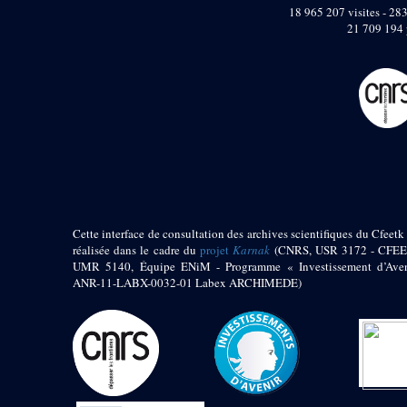
pylône
18 965 207 visites - 283
e
Cour axiale du V
21 709 194 
pylône, avant-porte du
e
VI
pylône
e
VI
pylône
e
Cour axiale du VI
pylône
e
Cour nord du VI
pylône
e
Cour sud du VI
pylône
Objets découverts
Cette interface de consultation des archives scientifiques du Cfeetk 
réalisée dans le cadre du
projet
Karnak
(CNRS, USR 3172 - CFEE
Zone Centrale du Temple
UMR 5140, Équipe ENiM - Programme « Investissement d’Aven
Chapelle de
ANR-11-LABX-0032-01 Labex ARCHIMEDE)
Kamoutef
Chapelle de Philippe
Arrhidée
Portique du
sanctuaire de la barque
« Palais de Maât »