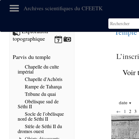
Archives scientifiques du CFEETK
Temple 
Exploration
topographique
L’inscr
Parvis du temple
Chapelle du culte
Voir 
impérial
Chapelle d’Achôris
Rampe de Taharqa
Tribune du quai
Obélisque sud de
date
Séthi II
←
1
2
3
Socle de l’obélisque
nord de Séthi II
Stèle de Séthi II du
dromos ouest
Objets découverts