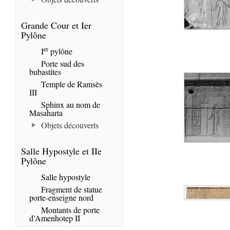
Grande Cour et Ier
Pylône
er
I
pylône
Porte sud des
bubastites
Temple de Ramsès
III
Sphinx au nom de
Masaharta
Objets découverts
Salle Hypostyle et IIe
Pylône
Salle hypostyle
Fragment de statue
porte-enseigne nord
Montants de porte
d’Amenhotep II