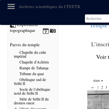
Archives scientifiques du CFEETK
Temple 
Exploration
topographique
L’inscr
Parvis du temple
Chapelle du culte
Voir 
impérial
Chapelle d’Achôris
Rampe de Taharqa
Tribune du quai
Obélisque sud de
date
Séthi II
←
1
2
3
Socle de l’obélisque
nord de Séthi II
Stèle de Séthi II du
dromos ouest
Objets découverts