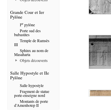
Grande Cour et Ier
Pylône
er
I
pylône
Porte sud des
bubastites
Temple de Ramsès
III
Sphinx au nom de
Masaharta
Objets découverts
Salle Hypostyle et IIe
Pylône
Salle hypostyle
Fragment de statue
porte-enseigne nord
Montants de porte
d’Amenhotep II