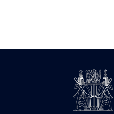
Statue d’un roi
agenouillé présentant
une table d’offrandes de
Séthi II
Statue porte-
enseigne de Séthi II
Statue porte-
enseigne de Séthi II
Stèle de la campagne
nubienne de
Psammétique II
Objets découverts
Zone des Pylônes
Centraux
e
III
pylône
« Porte » de Ramsès
IX
e
IV
pylône
e
Cour nord du IV
pylône
e
Cour sud du IV