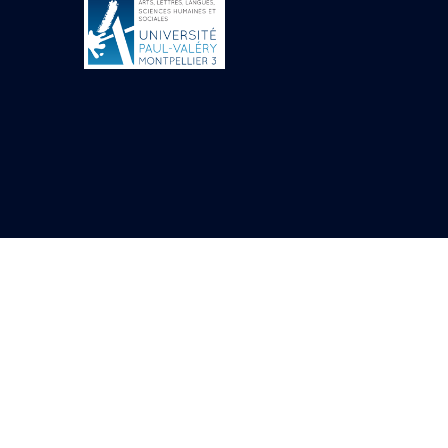
Objets découverts
Zone de l'Akhmenou
Salle des fêtes «
Heret-ib »
Autel de la salle
solaire
Base de statue
Base de statue de
Thoutmosis III
Base et pieds d’un
groupe statuaire
Fragment inférieur
de statue de Thoutmosis
III présentant un autel à
libation
Statue agenouillée
Table d’offrandes de
Thoutmosis III
Objets découverts