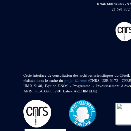
pylône
18 946 688 visites - 97
e
Cour axiale du V
21 691 872 
pylône, avant-porte du
e
VI
pylône
e
VI
pylône
e
Cour axiale du VI
pylône
e
Cour nord du VI
pylône
e
Cour sud du VI
pylône
Objets découverts
Cette interface de consultation des archives scientifiques du Cfeetk 
réalisée dans le cadre du
projet
Karnak
(CNRS, USR 3172 - CFEE
Zone Centrale du Temple
UMR 5140, Équipe ENiM - Programme « Investissement d’Aven
Chapelle de
ANR-11-LABX-0032-01 Labex ARCHIMEDE)
Kamoutef
Chapelle de Philippe
Arrhidée
Portique du
sanctuaire de la barque
« Palais de Maât »