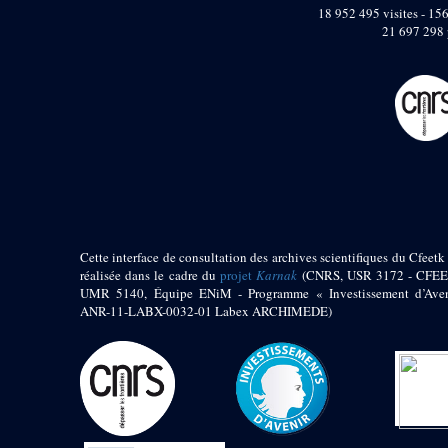
pylône
18 952 495 visites - 156
e
Cour axiale du V
21 697 298 
pylône, avant-porte du
e
VI
pylône
e
VI
pylône
e
Cour axiale du VI
pylône
e
Cour nord du VI
pylône
e
Cour sud du VI
pylône
Objets découverts
Cette interface de consultation des archives scientifiques du Cfeetk 
réalisée dans le cadre du
projet
Karnak
(CNRS, USR 3172 - CFEE
Zone Centrale du Temple
UMR 5140, Équipe ENiM - Programme « Investissement d’Aven
Chapelle de
ANR-11-LABX-0032-01 Labex ARCHIMEDE)
Kamoutef
Chapelle de Philippe
Arrhidée
Portique du
sanctuaire de la barque
« Palais de Maât »