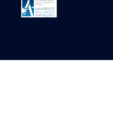
Objets découverts
Zone de l'Akhmenou
Salle des fêtes «
Heret-ib »
Autel de la salle
solaire
Base de statue
Base de statue de
Thoutmosis III
Base et pieds d’un
groupe statuaire
Fragment inférieur
de statue de Thoutmosis
III présentant un autel à
libation
Statue agenouillée
Table d’offrandes de
Thoutmosis III
Objets découverts