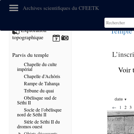
Archives scientifiques du CFEETK
Temple 
Exploration
topographique
L’inscr
Parvis du temple
Chapelle du culte
Voir 
impérial
Chapelle d’Achôris
Rampe de Taharqa
Tribune du quai
Obélisque sud de
date
Séthi II
←
1
2
3
Socle de l’obélisque
nord de Séthi II
Stèle de Séthi II du
dromos ouest
Objets découverts