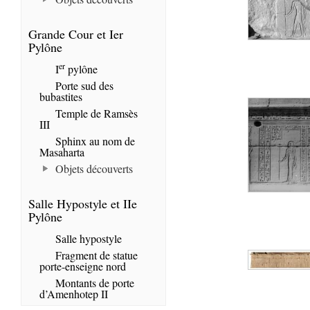
Grande Cour et Ier
Pylône
er
I
pylône
Porte sud des
bubastites
Temple de Ramsès
III
Sphinx au nom de
Masaharta
Objets découverts
Salle Hypostyle et IIe
Pylône
Salle hypostyle
Fragment de statue
porte-enseigne nord
Montants de porte
d’Amenhotep II