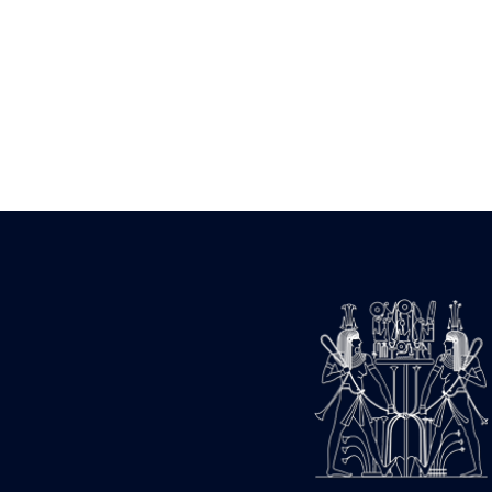
Statue d’un roi
agenouillé présentant
une table d’offrandes de
Séthi II
Statue porte-
enseigne de Séthi II
Statue porte-
enseigne de Séthi II
Stèle de la campagne
nubienne de
Psammétique II
Objets découverts
Zone des Pylônes
Centraux
e
III
pylône
« Porte » de Ramsès
IX
e
IV
pylône
e
Cour nord du IV
pylône
e
Cour sud du IV