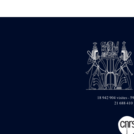
pylône
e
Cour axiale du V
pylône, avant-porte du
e
VI
pylône
e
VI
pylône
e
Cour axiale du VI
pylône
e
Cour nord du VI
pylône
e
Cour sud du VI
pylône
Objets découverts
Zone Centrale du Temple
Chapelle de
Kamoutef
18 942 904 visites - 59
21 688 410 
Chapelle de Philippe
Arrhidée
Portique du
sanctuaire de la barque
« Palais de Maât »