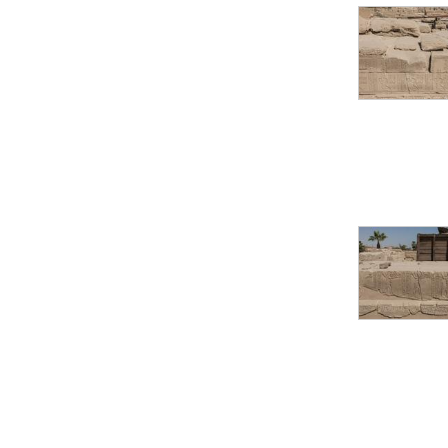
Statue d’un roi
agenouillé présentant
une table d’offrandes de
Séthi II
Statue porte-
enseigne de Séthi II
Statue porte-
enseigne de Séthi II
Stèle de la campagne
nubienne de
Psammétique II
Objets découverts
Zone des Pylônes
Centraux
e
III
pylône
« Porte » de Ramsès
IX
e
IV
pylône
e
Cour nord du IV
pylône
e
Cour sud du IV