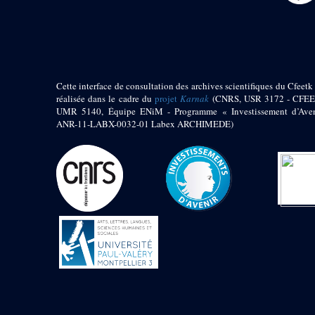
Objets découverts
Zone de l'Akhmenou
Salle des fêtes «
Heret-ib »
Cette interface de consultation des archives scientifiques du Cfeetk 
Autel de la salle
réalisée dans le cadre du
projet
Karnak
(CNRS, USR 3172 - CFEE
solaire
UMR 5140, Équipe ENiM - Programme « Investissement d’Aven
Base de statue
ANR-11-LABX-0032-01 Labex ARCHIMEDE)
Base de statue de
Thoutmosis III
Base et pieds d’un
groupe statuaire
Fragment inférieur
de statue de Thoutmosis
III présentant un autel à
libation
Statue agenouillée
Table d’offrandes de
Thoutmosis III
Objets découverts