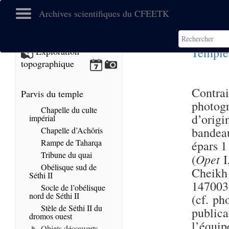
Archives scientifiques du CFEETK
Temple
Exploration
topographique
Contrai
Parvis du temple
photog
Chapelle du culte
d’origi
impérial
bandeau
Chapelle d’Achôris
Rampe de Taharqa
épars 1
Tribune du quai
Opet
(
I
Obélisque sud de
Cheikh
Séthi II
147003 
Socle de l’obélisque
nord de Séthi II
(cf. ph
Stèle de Séthi II du
publica
dromos ouest
l’équip
Objets découverts