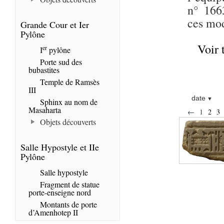
n° 1663
ces mod
Grande Cour et Ier
Pylône
Voir 
er
I
pylône
Porte sud des
bubastites
Temple de Ramsès
III
date
Sphinx au nom de
Masaharta
←
1
2
3
Objets découverts
Salle Hypostyle et IIe
Pylône
Salle hypostyle
Fragment de statue
porte-enseigne nord
Montants de porte
d’Amenhotep II