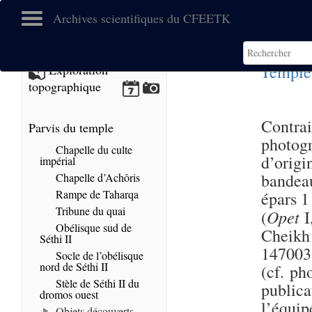
Archives scientifiques du CFEETK
Temple
Exploration
topographique
Contrai
Parvis du temple
photog
Chapelle du culte
d’origi
impérial
bandeau
Chapelle d’Achôris
Rampe de Taharqa
épars 1
Tribune du quai
Opet
(
I
Obélisque sud de
Cheikh
Séthi II
147003 
Socle de l’obélisque
nord de Séthi II
(cf. ph
Stèle de Séthi II du
publica
dromos ouest
l’équip
Objets découverts