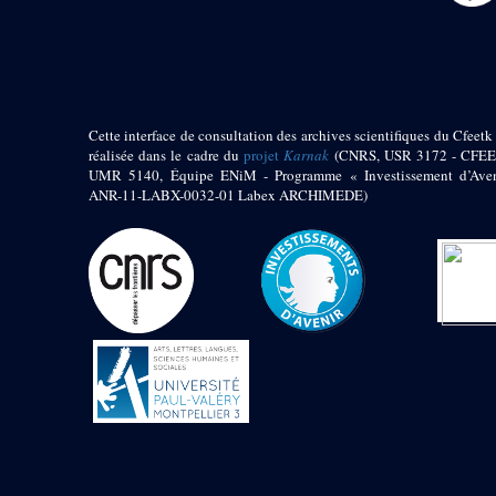
Objets découverts
Zone de l'Akhmenou
Salle des fêtes «
Heret-ib »
Cette interface de consultation des archives scientifiques du Cfeetk 
Autel de la salle
réalisée dans le cadre du
projet
Karnak
(CNRS, USR 3172 - CFEE
solaire
UMR 5140, Équipe ENiM - Programme « Investissement d’Aven
Base de statue
ANR-11-LABX-0032-01 Labex ARCHIMEDE)
Base de statue de
Thoutmosis III
Base et pieds d’un
groupe statuaire
Fragment inférieur
de statue de Thoutmosis
III présentant un autel à
libation
Statue agenouillée
Table d’offrandes de
Thoutmosis III
Objets découverts