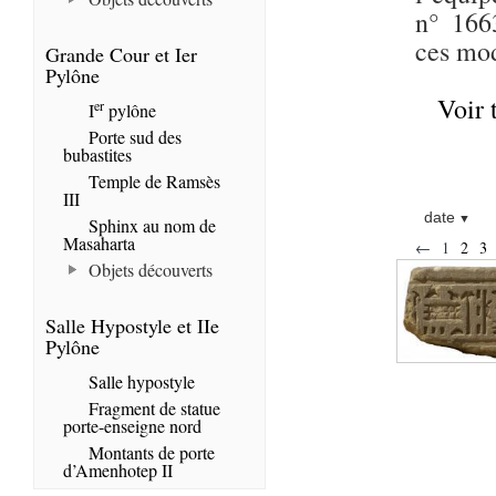
n° 1663
ces mod
Grande Cour et Ier
Pylône
Voir 
er
I
pylône
Porte sud des
bubastites
Temple de Ramsès
III
date
Sphinx au nom de
Masaharta
←
1
2
3
Objets découverts
Salle Hypostyle et IIe
Pylône
Salle hypostyle
Fragment de statue
porte-enseigne nord
Montants de porte
d’Amenhotep II