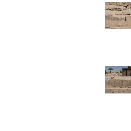
Statue d’un roi
agenouillé présentant
une table d’offrandes de
Séthi II
Statue porte-
enseigne de Séthi II
Statue porte-
enseigne de Séthi II
Stèle de la campagne
nubienne de
Psammétique II
Objets découverts
Zone des Pylônes
Centraux
e
III
pylône
« Porte » de Ramsès
IX
e
IV
pylône
e
Cour nord du IV
pylône
e
Cour sud du IV