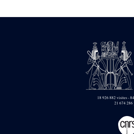
pylône
e
Cour axiale du V
pylône, avant-porte du
e
VI
pylône
e
VI
pylône
e
Cour axiale du VI
pylône
e
Cour nord du VI
pylône
e
Cour sud du VI
pylône
Objets découverts
Zone Centrale du Temple
Chapelle de
Kamoutef
18 926 882 visites - 84
21 674 286 
Chapelle de Philippe
Arrhidée
Portique du
sanctuaire de la barque
« Palais de Maât »