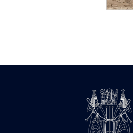
Statue d’un roi
agenouillé présentant
une table d’offrandes de
Séthi II
Statue porte-
enseigne de Séthi II
Statue porte-
enseigne de Séthi II
Stèle de la campagne
nubienne de
Psammétique II
Objets découverts
Zone des Pylônes
Centraux
e
III
pylône
« Porte » de Ramsès
IX
e
IV
pylône
e
Cour nord du IV
pylône
e
Cour sud du IV