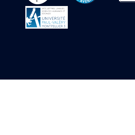
Objets découverts
Zone de l'Akhmenou
Salle des fêtes «
Heret-ib »
Autel de la salle
solaire
Base de statue
Base de statue de
Thoutmosis III
Base et pieds d’un
groupe statuaire
Fragment inférieur
de statue de Thoutmosis
III présentant un autel à
libation
Statue agenouillée
Table d’offrandes de
Thoutmosis III
Objets découverts