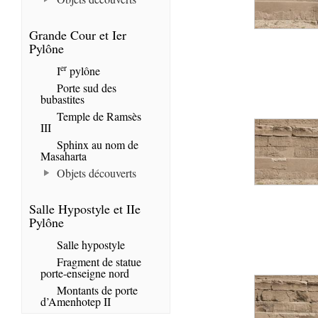
Grande Cour et Ier
Pylône
er
I
pylône
Porte sud des
bubastites
Temple de Ramsès
III
Sphinx au nom de
Masaharta
Objets découverts
Salle Hypostyle et IIe
Pylône
Salle hypostyle
Fragment de statue
porte-enseigne nord
Montants de porte
d’Amenhotep II