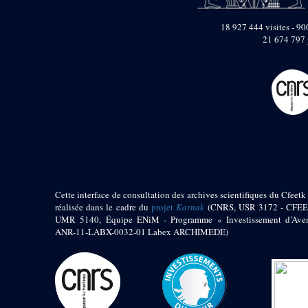
pylône
e
Cour axiale du V
18 927 444 visites - 900
pylône, avant-porte du
21 674 797 
e
VI
pylône
e
VI
pylône
e
Cour axiale du VI
pylône
e
Cour nord du VI
pylône
e
Cour sud du VI
pylône
Objets découverts
Zone Centrale du Temple
Cette interface de consultation des archives scientifiques du Cfeetk 
réalisée dans le cadre du
projet
Karnak
(CNRS, USR 3172 - CFEE
Chapelle de
UMR 5140, Équipe ENiM - Programme « Investissement d’Aven
Kamoutef
ANR-11-LABX-0032-01 Labex ARCHIMEDE)
Chapelle de Philippe
Arrhidée
Portique du
sanctuaire de la barque
« Palais de Maât »