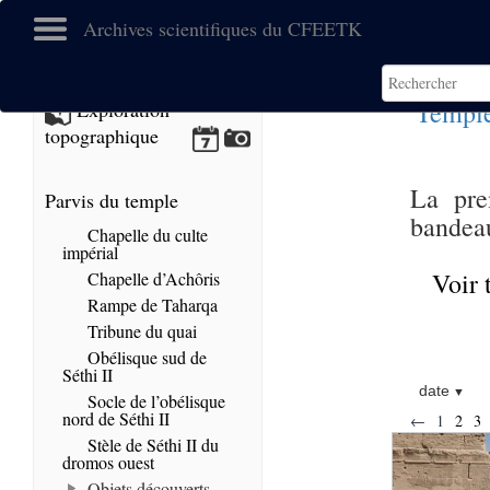
Archives scientifiques du CFEETK
Temple
Exploration
topographique
La pre
Parvis du temple
bandeau
Chapelle du culte
impérial
Voir 
Chapelle d’Achôris
Rampe de Taharqa
Tribune du quai
Obélisque sud de
Séthi II
date
Socle de l’obélisque
nord de Séthi II
←
1
2
3
Stèle de Séthi II du
dromos ouest
Objets découverts