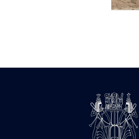
Statue d’un roi
agenouillé présentant
une table d’offrandes de
Séthi II
Statue porte-
enseigne de Séthi II
Statue porte-
enseigne de Séthi II
Stèle de la campagne
nubienne de
Psammétique II
Objets découverts
Zone des Pylônes
Centraux
e
III
pylône
« Porte » de Ramsès
IX
e
IV
pylône
e
Cour nord du IV
pylône
e
Cour sud du IV