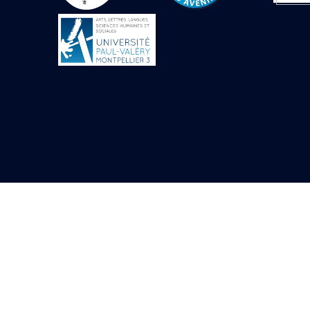
Objets découverts
Zone de l'Akhmenou
Salle des fêtes «
Heret-ib »
Autel de la salle
solaire
Base de statue
Base de statue de
Thoutmosis III
Base et pieds d’un
groupe statuaire
Fragment inférieur
de statue de Thoutmosis
III présentant un autel à
libation
Statue agenouillée
Table d’offrandes de
Thoutmosis III
Objets découverts