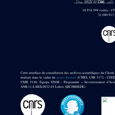
pylône
e
Cour axiale du V
18 934 399 visites - 159
pylône, avant-porte du
21 680 913 
e
VI
pylône
e
VI
pylône
e
Cour axiale du VI
pylône
e
Cour nord du VI
pylône
e
Cour sud du VI
pylône
Objets découverts
Zone Centrale du Temple
Cette interface de consultation des archives scientifiques du Cfeetk 
réalisée dans le cadre du
projet
Karnak
(CNRS, USR 3172 - CFEE
Chapelle de
UMR 5140, Équipe ENiM - Programme « Investissement d’Aven
Kamoutef
ANR-11-LABX-0032-01 Labex ARCHIMEDE)
Chapelle de Philippe
Arrhidée
Portique du
sanctuaire de la barque
« Palais de Maât »