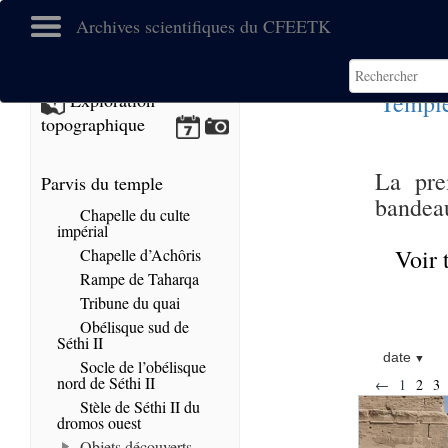
Archives scientifiques du CFEETK
Temple
Exploration
topographique
La pre
Parvis du temple
bandeau
Chapelle du culte
impérial
Voir 
Chapelle d’Achôris
Rampe de Taharqa
Tribune du quai
Obélisque sud de
Séthi II
date
Socle de l’obélisque
nord de Séthi II
←
1
2
3
Stèle de Séthi II du
dromos ouest
Objets découverts