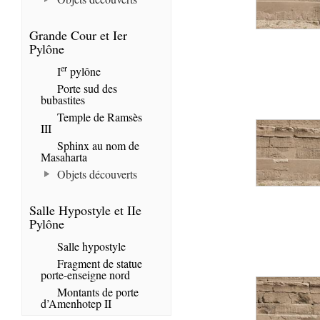
Grande Cour et Ier
Pylône
er
I
pylône
Porte sud des
bubastites
Temple de Ramsès
III
Sphinx au nom de
Masaharta
Objets découverts
Salle Hypostyle et IIe
Pylône
Salle hypostyle
Fragment de statue
porte-enseigne nord
Montants de porte
d’Amenhotep II