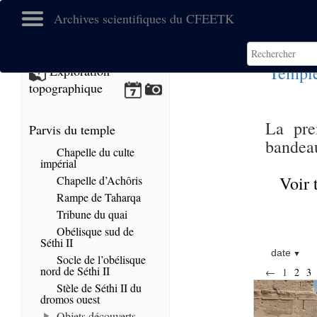
Archives scientifiques du CFEETK
Temple
Exploration
topographique
La pre
Parvis du temple
bandeau
Chapelle du culte
impérial
Voir 
Chapelle d’Achôris
Rampe de Taharqa
Tribune du quai
Obélisque sud de
Séthi II
date
Socle de l’obélisque
nord de Séthi II
←
1
2
3
Stèle de Séthi II du
dromos ouest
Objets découverts