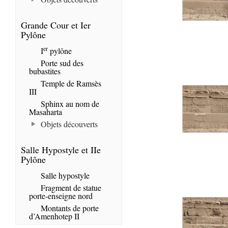
Grande Cour et Ier
Pylône
er
I
pylône
Porte sud des
bubastites
Temple de Ramsès
III
Sphinx au nom de
Masaharta
Objets découverts
Salle Hypostyle et IIe
Pylône
Salle hypostyle
Fragment de statue
porte-enseigne nord
Montants de porte
d’Amenhotep II