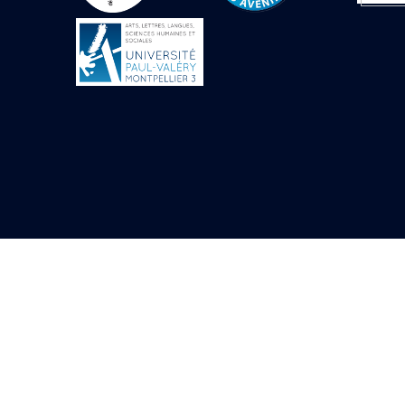
Objets découverts
Zone de l'Akhmenou
Salle des fêtes «
Heret-ib »
Autel de la salle
solaire
Base de statue
Base de statue de
Thoutmosis III
Base et pieds d’un
groupe statuaire
Fragment inférieur
de statue de Thoutmosis
III présentant un autel à
libation
Statue agenouillée
Table d’offrandes de
Thoutmosis III
Objets découverts