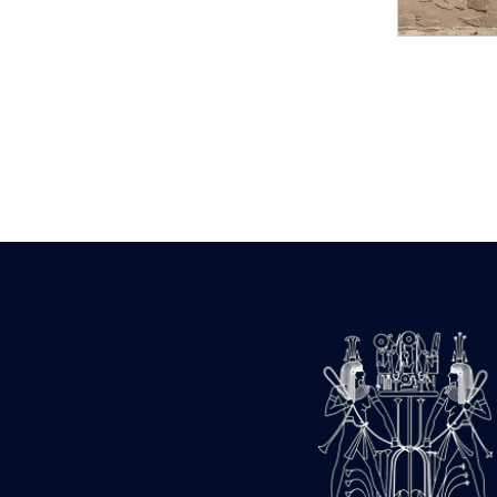
Statue d’un roi
agenouillé présentant
une table d’offrandes de
Séthi II
Statue porte-
enseigne de Séthi II
Statue porte-
enseigne de Séthi II
Stèle de la campagne
nubienne de
Psammétique II
Objets découverts
Zone des Pylônes
Centraux
e
III
pylône
« Porte » de Ramsès
IX
e
IV
pylône
e
Cour nord du IV
pylône
e
Cour sud du IV