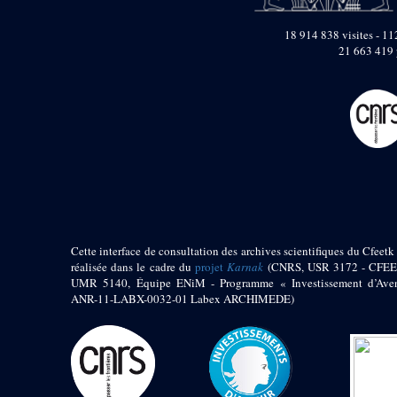
pylône
e
Cour axiale du V
18 914 838 visites - 112
pylône, avant-porte du
21 663 419 
e
VI
pylône
e
VI
pylône
e
Cour axiale du VI
pylône
e
Cour nord du VI
pylône
e
Cour sud du VI
pylône
Objets découverts
Zone Centrale du Temple
Cette interface de consultation des archives scientifiques du Cfeetk 
réalisée dans le cadre du
projet
Karnak
(CNRS, USR 3172 - CFEE
Chapelle de
UMR 5140, Équipe ENiM - Programme « Investissement d’Aven
Kamoutef
ANR-11-LABX-0032-01 Labex ARCHIMEDE)
Chapelle de Philippe
Arrhidée
Portique du
sanctuaire de la barque
« Palais de Maât »