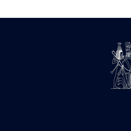
Zone des Pylônes Centraux
e
III
pylône
« Porte » de Ramsès IX
e
IV
pylône
e
Cour nord du IV
pylône
e
Cour sud du IV
pylône
e
Cour axiale du V
pylône, avant-
e
porte du VI
pylône
e
VI
pylône
e
Cour axiale du VI
pylône
e
Cour nord du VI
pylône
e
Cour sud du VI
pylône
Objets découverts
Zone Centrale du Temple
Chapelle de Kamoutef
Chapelle de Philippe Arrhidée
Portique du sanctuaire de la