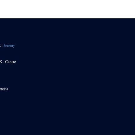
K :
Jérémy
K - Centre
te(s)