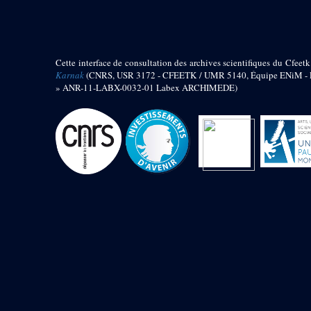
barque
« Palais de Maât »
Objets découverts
Cette interface de consultation des archives scientifiques du Cfeetk
Zone de l'Akhmenou
Karnak
(CNRS, USR 3172 - CFEETK / UMR 5140, Équipe ENiM - Pr
» ANR-11-LABX-0032-01 Labex ARCHIMEDE)
Salle des fêtes « Heret-ib »
Autel de la salle solaire
Base de statue
Base de statue de Thoutmosis III
Base et pieds d’un groupe
statuaire
Fragment inférieur de statue de
Thoutmosis III présentant un autel à
libation
Statue agenouillée
Table d’offrandes de Thoutmosis
III
Objets découverts
Mur extérieur de Thoutmosis III