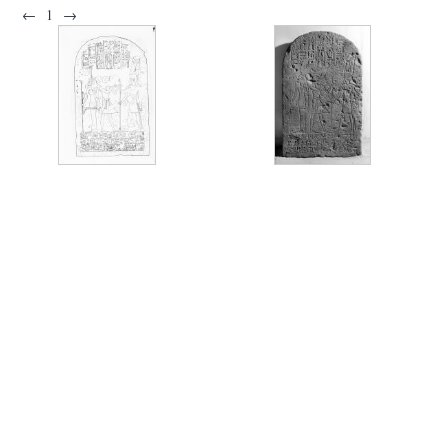
←
1
→