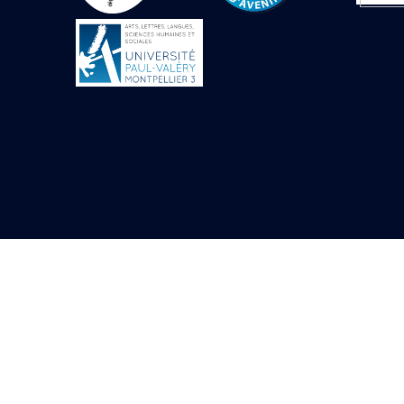
Objets découverts
Zone de l'Akhmenou
Salle des fêtes «
Heret-ib »
Autel de la salle
solaire
Base de statue
Base de statue de
Thoutmosis III
Base et pieds d’un
groupe statuaire
Fragment inférieur
de statue de Thoutmosis
III présentant un autel à
libation
Statue agenouillée
Table d’offrandes de
Thoutmosis III
Objets découverts