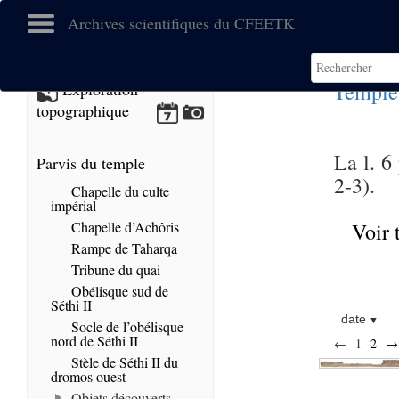
Archives scientifiques du CFEETK
Temple
Exploration
topographique
La l. 6
Parvis du temple
2-3).
Chapelle du culte
impérial
Chapelle d’Achôris
Voir 
Rampe de Taharqa
Tribune du quai
Obélisque sud de
Séthi II
date
Socle de l’obélisque
nord de Séthi II
←
1
2
→
Stèle de Séthi II du
dromos ouest
Objets découverts