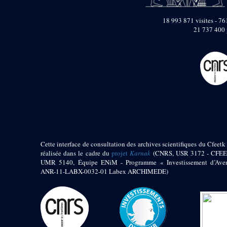
pylône
e
Cour axiale du V
18 993 871 visites - 761
pylône, avant-porte du
e
21 737 400 
VI
pylône
e
VI
pylône
e
Cour axiale du VI
pylône
e
Cour nord du VI
pylône
e
Cour sud du VI
pylône
Objets découverts
Zone Centrale du Temple
Cette interface de consultation des archives scientifiques du Cfeetk 
réalisée dans le cadre du
projet
Karnak
(CNRS, USR 3172 - CFEE
Chapelle de
UMR 5140, Équipe ENiM - Programme « Investissement d’Aven
Kamoutef
ANR-11-LABX-0032-01 Labex ARCHIMEDE)
Chapelle de Philippe
Arrhidée
Portique du
sanctuaire de la barque
« Palais de Maât »