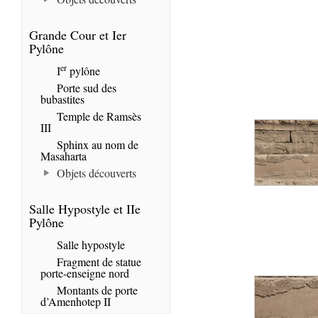
Grande Cour et Ier
Pylône
er
I
pylône
Porte sud des
bubastites
Temple de Ramsès
III
Sphinx au nom de
Masaharta
Objets découverts
Salle Hypostyle et IIe
Pylône
Salle hypostyle
Fragment de statue
porte-enseigne nord
Montants de porte
d’Amenhotep II