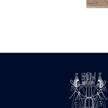
Statue d’un roi
agenouillé présentant
une table d’offrandes de
Séthi II
Statue porte-
enseigne de Séthi II
Statue porte-
enseigne de Séthi II
Stèle de la campagne
nubienne de
Psammétique II
Objets découverts
Zone des Pylônes
Centraux
e
III
pylône
« Porte » de Ramsès
IX
e
IV
pylône
e
Cour nord du IV
pylône
e
Cour sud du IV