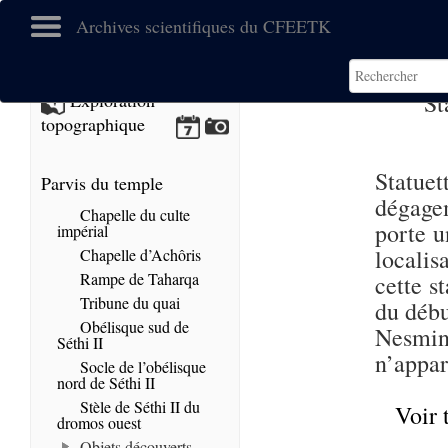
Archives scientifiques du CFEETK
St
Exploration
topographique
Statu
Parvis du temple
dégage
Chapelle du culte
porte u
impérial
localis
Chapelle d’Achôris
Rampe de Taharqa
cette s
Tribune du quai
du débu
Obélisque sud de
Nesmi
Séthi II
n’appar
Socle de l’obélisque
nord de Séthi II
Stèle de Séthi II du
Voir 
dromos ouest
Objets découverts