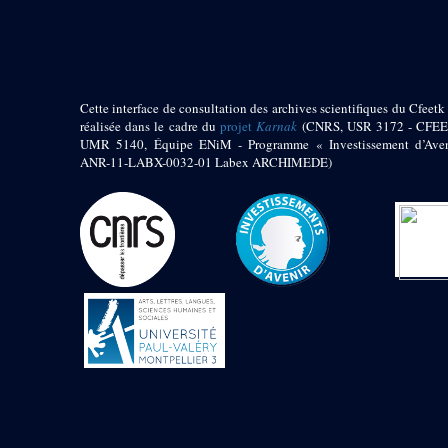
pylône
e
Cour axiale du V
pylône, avant-porte du
e
VI
pylône
e
VI
pylône
e
Cour axiale du VI
Cette interface de consultation des archives scientifiques du Cfeetk 
pylône
réalisée dans le cadre du
projet
Karnak
(CNRS, USR 3172 - CFEE
UMR 5140, Équipe ENiM - Programme « Investissement d’Aven
e
Cour nord du VI
ANR-11-LABX-0032-01 Labex ARCHIMEDE)
pylône
e
Cour sud du VI
pylône
Objets découverts
Zone Centrale du Temple
Chapelle de
Kamoutef
Chapelle de Philippe
Arrhidée
Portique du
sanctuaire de la barque
« Palais de Maât »