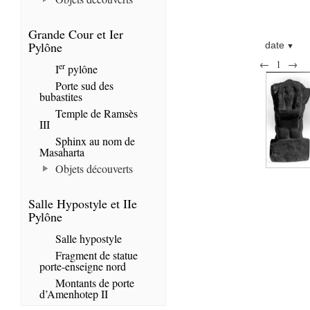
Grande Cour et Ier
Pylône
date
←
1
→
er
I
pylône
Porte sud des
bubastites
Temple de Ramsès
III
Sphinx au nom de
Masaharta
Objets découverts
Salle Hypostyle et IIe
Pylône
Salle hypostyle
Fragment de statue
porte-enseigne nord
Montants de porte
d’Amenhotep II