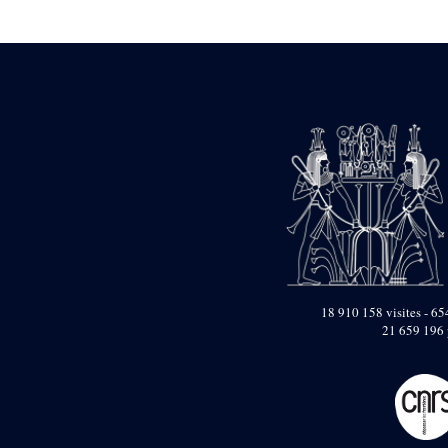
Statue d’un roi
agenouillé présentant
une table d’offrandes de
Séthi II
Statue porte-
enseigne de Séthi II
Statue porte-
enseigne de Séthi II
Stèle de la campagne
nubienne de
Psammétique II
Objets découverts
Zone des Pylônes
Centraux
e
III
pylône
18 910 158 visites - 654
21 659 196 
« Porte » de Ramsès
IX
e
IV
pylône
e
Cour nord du IV
pylône
e
Cour sud du IV