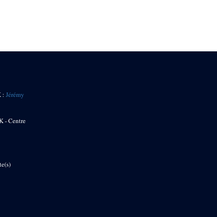
K :
Jérémy
K - Centre
te(s)