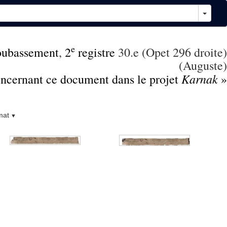
e
oubassement
,
2
registre
30.e (Opet 296 droite)
(Auguste)
Karnak
concernant ce document dans le projet
»
mat