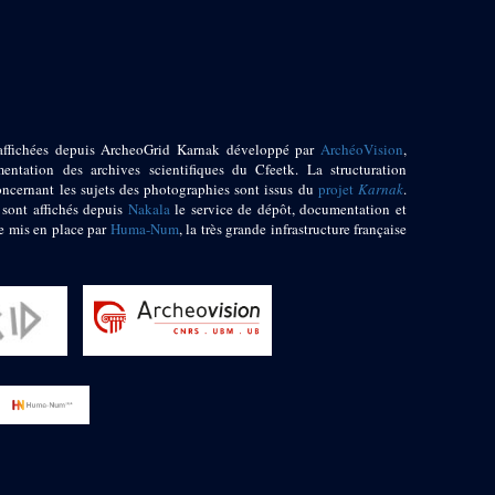
affichées depuis ArcheoGrid Karnak développé par
ArchéoVision
,
entation des archives scientifiques du Cfeetk. La structuration
oncernant les sujets des photographies sont issus du
projet
Karnak
.
 sont affichés depuis
Nakala
le service de dépôt, documentation et
e mis en place par
Huma-Num
, la très grande infrastructure française