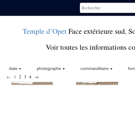
Temple d’Opet
Face extérieure sud
,
S
Voir toutes les informations 
date
photographe
commanditaire
for
←
1
2
3
4
→