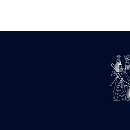
Zone des Pylônes Centraux
e
III
pylône
« Porte » de Ramsès IX
e
IV
pylône
e
Cour nord du IV
pylône
e
Cour sud du IV
pylône
e
Cour axiale du V
pylône, avant-
e
porte du VI
pylône
e
VI
pylône
e
Cour axiale du VI
pylône
e
Cour nord du VI
pylône
e
Cour sud du VI
pylône
Objets découverts
Zone Centrale du Temple
Chapelle de Kamoutef
Chapelle de Philippe Arrhidée
Portique du sanctuaire de la