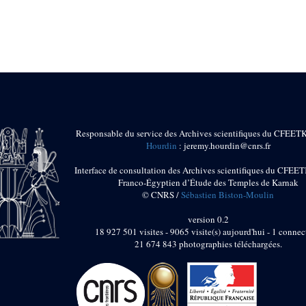
Responsable du service des Archives scientifiques du CFEET
Hourdin
: jeremy.hourdin@cnrs.fr
Interface de consultation des Archives scientifiques du CFEET
Franco-Égyptien d’Étude des Temples de Karnak
© CNRS /
Sébastien Biston-Moulin
version 0.2
18 927 501 visites - 9065 visite(s) aujourd'hui - 1 connec
21 674 843 photographies téléchargées.