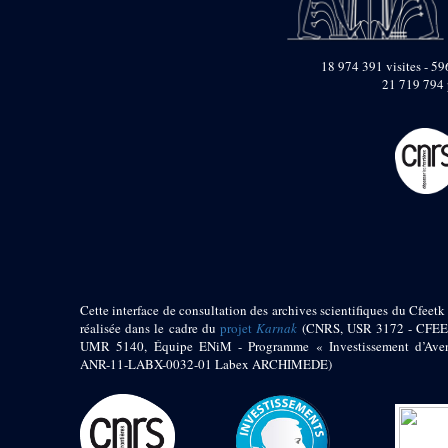
pylône
e
Cour axiale du V
pylône, avant-porte du
e
VI
pylône
18 974 391 visites - 596
e
VI
pylône
21 719 794 
e
Cour axiale du VI
pylône
e
Cour nord du VI
pylône
e
Cour sud du VI
pylône
Objets découverts
Zone Centrale du Temple
Chapelle de
Cette interface de consultation des archives scientifiques du Cfeetk 
Kamoutef
réalisée dans le cadre du
projet
Karnak
(CNRS, USR 3172 - CFEE
UMR 5140, Équipe ENiM - Programme « Investissement d’Aven
Chapelle de Philippe
ANR-11-LABX-0032-01 Labex ARCHIMEDE)
Arrhidée
Portique du
sanctuaire de la barque
« Palais de Maât »