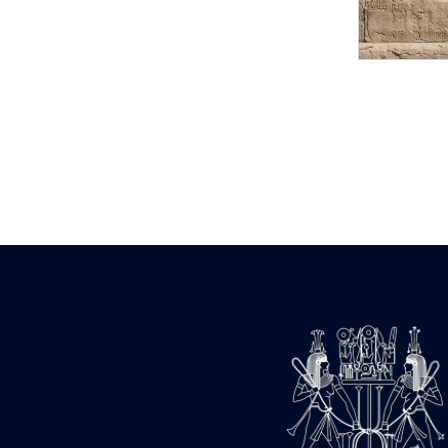
Statue d’un roi
agenouillé présentant
une table d’offrandes de
Séthi II
Statue porte-
enseigne de Séthi II
Statue porte-
enseigne de Séthi II
Stèle de la campagne
nubienne de
Psammétique II
Objets découverts
Zone des Pylônes
Centraux
e
III
pylône
« Porte » de Ramsès
IX
e
IV
pylône
e
Cour nord du IV
pylône
e
Cour sud du IV