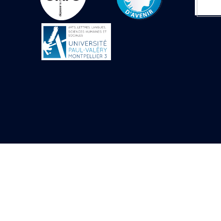
Objets découverts
Zone de l'Akhmenou
Salle des fêtes «
Heret-ib »
Autel de la salle
solaire
Base de statue
Base de statue de
Thoutmosis III
Base et pieds d’un
groupe statuaire
Fragment inférieur
de statue de Thoutmosis
III présentant un autel à
libation
Statue agenouillée
Table d’offrandes de
Thoutmosis III
Objets découverts