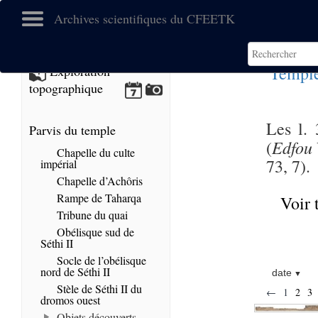
Archives scientifiques du CFEETK
Temple
Exploration
topographique
Les l. 
Parvis du temple
Edfou
(
Chapelle du culte
73, 7).
impérial
Chapelle d’Achôris
Rampe de Taharqa
Voir 
Tribune du quai
Obélisque sud de
Séthi II
Socle de l’obélisque
nord de Séthi II
date
Stèle de Séthi II du
←
1
2
3
dromos ouest
Objets découverts