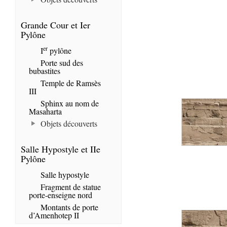
Grande Cour et Ier
Pylône
er
I
pylône
Porte sud des
bubastites
Temple de Ramsès
III
Sphinx au nom de
Masaharta
Objets découverts
Salle Hypostyle et IIe
Pylône
Salle hypostyle
Fragment de statue
porte-enseigne nord
Montants de porte
d’Amenhotep II