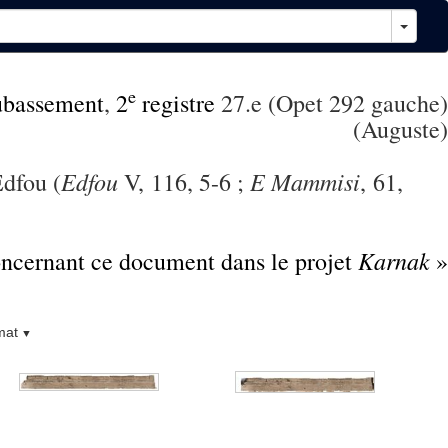
e
ubassement
,
2
registre
27.e (Opet 292 gauche)
(Auguste)
Edfou
E Mammisi
Edfou (
V, 116, 5-6 ;
, 61,
Karnak
concernant ce document dans le projet
»
mat