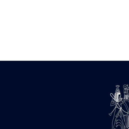
Zone des Pylônes Centraux
e
III
pylône
« Porte » de Ramsès IX
e
IV
pylône
e
Cour nord du IV
pylône
e
Cour sud du IV
pylône
e
Cour axiale du V
pylône, avant-
e
porte du VI
pylône
e
VI
pylône
e
Cour axiale du VI
pylône
e
Cour nord du VI
pylône
e
Cour sud du VI
pylône
Objets découverts
Zone Centrale du Temple
Chapelle de Kamoutef
Chapelle de Philippe Arrhidée
Portique du sanctuaire de la