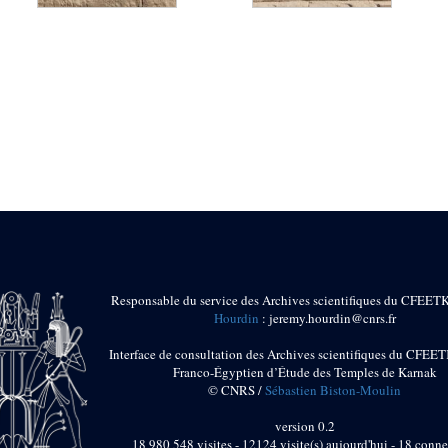
Responsable du service des Archives scientifiques du CFEET
Hourdin
: jeremy.hourdin@cnrs.fr
Interface de consultation des Archives scientifiques du CFEET
Franco-Égyptien d’Étude des Temples de Karnak
© CNRS /
Sébastien Biston-Moulin
version 0.2
18 980 548 visites - 12124 visite(s) aujourd'hui - 18 conne