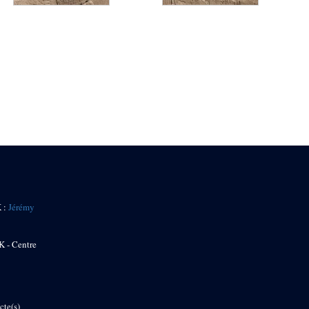
K :
Jérémy
K - Centre
cte(s)