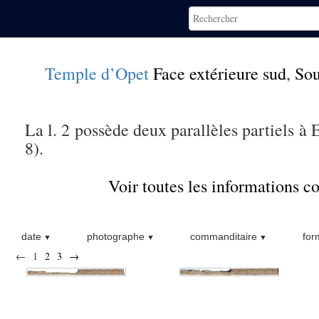
Temple d’Opet
Face extérieure sud
,
So
La l. 2 possède deux parallèles partiels à 
8).
Voir toutes les informations 
date
photographe
commanditaire
for
←
1
2
3
→