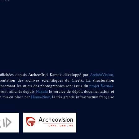
affichées depuis ArcheoGrid Karnak développé par
ArchéoVision
,
entation des archives scientifiques du Cfeetk. La structuration
oncernant les sujets des photographies sont issus du
projet
Karnak
.
 sont affichés depuis
Nakala
le service de dépôt, documentation et
e mis en place par
Huma-Num
, la très grande infrastructure française