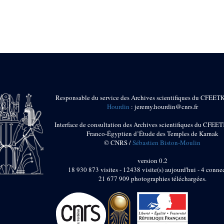
Responsable du service des Archives scientifiques du CFEET
Hourdin
: jeremy.hourdin@cnrs.fr
Interface de consultation des Archives scientifiques du CFEET
Franco-Égyptien d’Étude des Temples de Karnak
© CNRS /
Sébastien Biston-Moulin
version 0.2
18 930 873 visites - 12438 visite(s) aujourd'hui - 4 connec
21 677 909 photographies téléchargées.