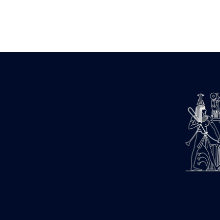
Zone des Pylônes Centraux
e
III
pylône
« Porte » de Ramsès IX
e
IV
pylône
e
Cour nord du IV
pylône
e
Cour sud du IV
pylône
e
Cour axiale du V
pylône, avant-
e
porte du VI
pylône
e
VI
pylône
e
Cour axiale du VI
pylône
e
Cour nord du VI
pylône
e
Cour sud du VI
pylône
Objets découverts
Zone Centrale du Temple
Chapelle de Kamoutef
Chapelle de Philippe Arrhidée
Portique du sanctuaire de la