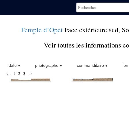
Temple d’Opet
Face extérieure sud
,
So
Voir toutes les informations 
date
photographe
commanditaire
for
←
1
2
3
→