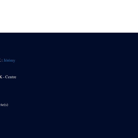
K :
Jérémy
K - Centre
te(s)