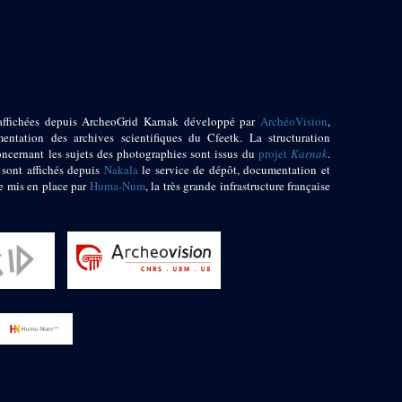
affichées depuis ArcheoGrid Karnak développé par
ArchéoVision
,
entation des archives scientifiques du Cfeetk. La structuration
oncernant les sujets des photographies sont issus du
projet
Karnak
.
 sont affichés depuis
Nakala
le service de dépôt, documentation et
e mis en place par
Huma-Num
, la très grande infrastructure française