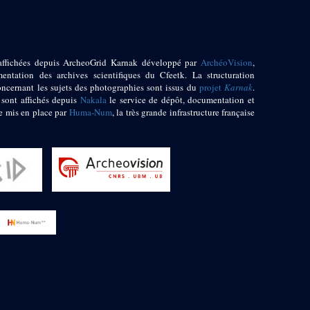
affichées depuis ArcheoGrid Karnak développé par
ArchéoVision
,
entation des archives scientifiques du Cfeetk. La structuration
oncernant les sujets des photographies sont issus du
projet
Karnak
.
 sont affichés depuis
Nakala
le service de dépôt, documentation et
e mis en place par
Huma-Num
, la très grande infrastructure française