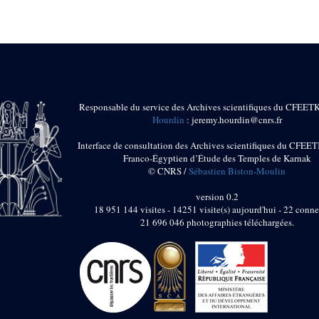
Responsable du service des Archives scientifiques du CFEET
Hourdin
: jeremy.hourdin@cnrs.fr
Interface de consultation des Archives scientifiques du CFEET
Franco-Égyptien d’Étude des Temples de Karnak
© CNRS /
Sébastien Biston-Moulin
version 0.2
18 951 144 visites - 14251 visite(s) aujourd'hui - 22 conne
21 696 046 photographies téléchargées.