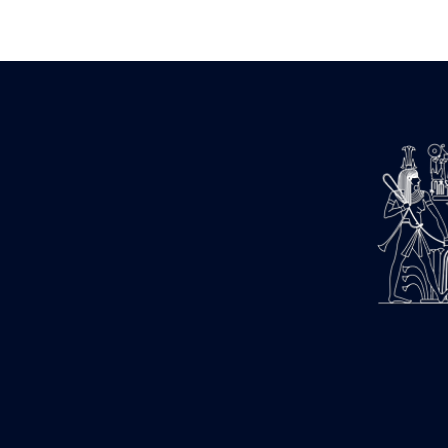
Zone des Pylônes Centraux
e
III
pylône
« Porte » de Ramsès IX
e
IV
pylône
e
Cour nord du IV
pylône
e
Cour sud du IV
pylône
e
Cour axiale du V
pylône, avant-
e
porte du VI
pylône
e
VI
pylône
e
Cour axiale du VI
pylône
e
Cour nord du VI
pylône
e
Cour sud du VI
pylône
Objets découverts
Zone Centrale du Temple
Chapelle de Kamoutef
Chapelle de Philippe Arrhidée
Portique du sanctuaire de la