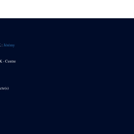
K :
Jérémy
K - Centre
cte(s)