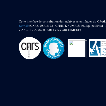
barque
« Palais de Maât »
Objets découverts
Cette interface de consultation des archives scientifiques du Cfeetk
Zone de l'Akhmenou
Karnak
(CNRS, USR 3172 - CFEETK / UMR 5140, Équipe ENiM - Pr
» ANR-11-LABX-0032-01 Labex ARCHIMEDE)
Salle des fêtes « Heret-ib »
Autel de la salle solaire
Base de statue
Base de statue de Thoutmosis III
Base et pieds d’un groupe
statuaire
Fragment inférieur de statue de
Thoutmosis III présentant un autel à
libation
Statue agenouillée
Table d’offrandes de Thoutmosis
III
Objets découverts
Mur extérieur de Thoutmosis III