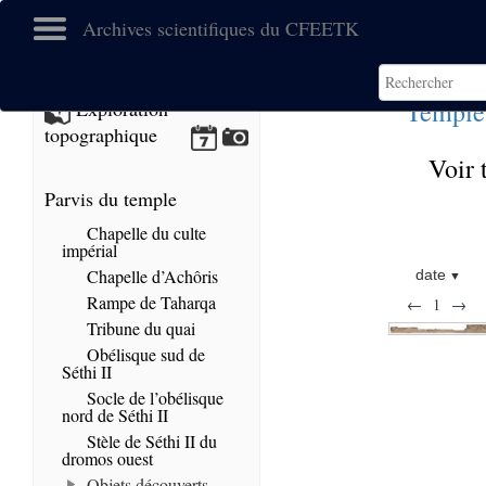
Archives scientifiques du CFEETK
Temple
Exploration
topographique
Voir 
Parvis du temple
Chapelle du culte
impérial
Chapelle d’Achôris
date
Rampe de Taharqa
←
1
→
Tribune du quai
Obélisque sud de
Séthi II
Socle de l’obélisque
nord de Séthi II
Stèle de Séthi II du
dromos ouest
Objets découverts