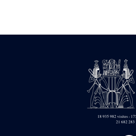
Statue d’un roi
agenouillé présentant
une table d’offrandes de
Séthi II
Statue porte-
enseigne de Séthi II
Statue porte-
enseigne de Séthi II
Stèle de la campagne
nubienne de
Psammétique II
Objets découverts
Zone des Pylônes
Centraux
e
III
pylône
« Porte » de Ramsès
IX
e
IV
pylône
18 935 982 visites - 175
e
Cour nord du IV
21 682 283 
pylône
e
Cour sud du IV