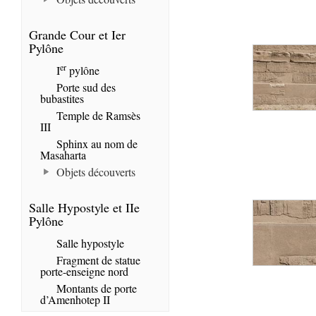
Grande Cour et Ier
Pylône
er
I
pylône
Porte sud des
bubastites
Temple de Ramsès
III
Sphinx au nom de
Masaharta
Objets découverts
Salle Hypostyle et IIe
Pylône
Salle hypostyle
Fragment de statue
porte-enseigne nord
Montants de porte
d’Amenhotep II