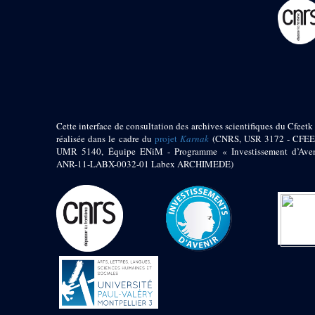
pylône
e
Cour axiale du V
pylône, avant-porte du
e
VI
pylône
e
VI
pylône
e
Cour axiale du VI
pylône
e
Cour nord du VI
pylône
Cette interface de consultation des archives scientifiques du Cfeetk 
e
Cour sud du VI
réalisée dans le cadre du
projet
Karnak
(CNRS, USR 3172 - CFEE
pylône
UMR 5140, Équipe ENiM - Programme « Investissement d’Aven
Objets découverts
ANR-11-LABX-0032-01 Labex ARCHIMEDE)
Zone Centrale du Temple
Chapelle de
Kamoutef
Chapelle de Philippe
Arrhidée
Portique du
sanctuaire de la barque
« Palais de Maât »