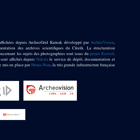
affichées depuis ArcheoGrid Karnak développé par
ArchéoVision
,
entation des archives scientifiques du Cfeetk. La structuration
oncernant les sujets des photographies sont issus du
projet
Karnak
.
 sont affichés depuis
Nakala
le service de dépôt, documentation et
e mis en place par
Huma-Num
, la très grande infrastructure française