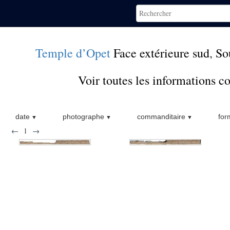
Temple d’Opet
Face extérieure sud
,
So
Voir toutes les informations 
date
photographe
commanditaire
for
←
1
→