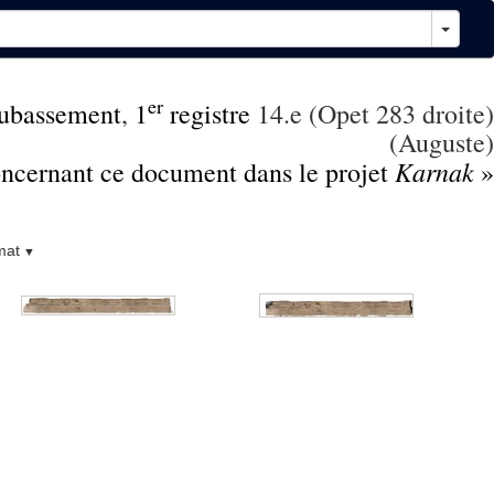
er
ubassement
,
1
registre
14.e (Opet 283 droite)
(Auguste)
Karnak
concernant ce document dans le projet
»
mat