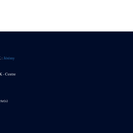
K :
Jérémy
K - Centre
te(s)