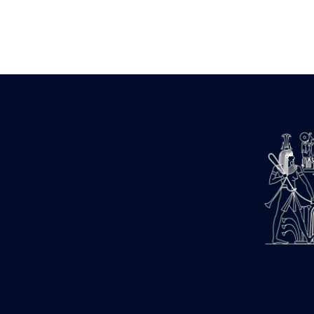
Zone des Pylônes Centraux
e
III
pylône
« Porte » de Ramsès IX
e
IV
pylône
e
Cour nord du IV
pylône
e
Cour sud du IV
pylône
e
Cour axiale du V
pylône, avant-
e
porte du VI
pylône
e
VI
pylône
e
Cour axiale du VI
pylône
e
Cour nord du VI
pylône
e
Cour sud du VI
pylône
Objets découverts
Zone Centrale du Temple
Chapelle de Kamoutef
Chapelle de Philippe Arrhidée
Portique du sanctuaire de la