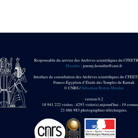
Responsable du service des Archives scientifiques du CFEET
Hourdin
: jeremy.hourdin@cnrs.fr
Interface de consultation des Archives scientifiques du CFEET
Franco-Égyptien d’Étude des Temples de Karnak
© CNRS /
Sébastien Biston-Moulin
version 0.2
18 941 222 visites - 4293 visite(s) aujourd'hui - 10 connec
21 686 983 photographies téléchargées.