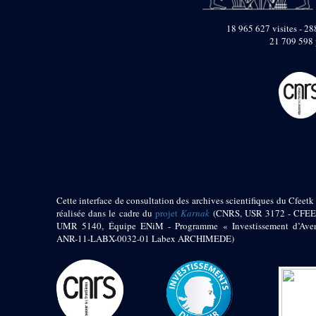
pylône
e
Cour axiale du V
18 965 627 visites - 288
pylône, avant-porte du
e
21 709 598 
VI
pylône
e
VI
pylône
e
Cour axiale du VI
pylône
e
Cour nord du VI
pylône
e
Cour sud du VI
pylône
Objets découverts
Zone Centrale du Temple
Cette interface de consultation des archives scientifiques du Cfeetk 
réalisée dans le cadre du
projet
Karnak
(CNRS, USR 3172 - CFEE
Chapelle de
UMR 5140, Équipe ENiM - Programme « Investissement d’Aven
Kamoutef
ANR-11-LABX-0032-01 Labex ARCHIMEDE)
Chapelle de Philippe
Arrhidée
Portique du
sanctuaire de la barque
« Palais de Maât »