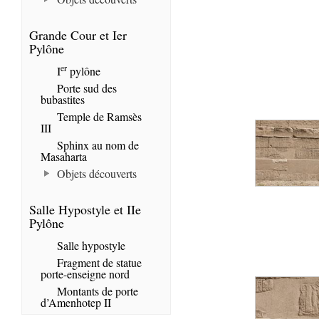
Grande Cour et Ier
Pylône
er
I
pylône
Porte sud des
bubastites
Temple de Ramsès
III
Sphinx au nom de
Masaharta
Objets découverts
Salle Hypostyle et IIe
Pylône
Salle hypostyle
Fragment de statue
porte-enseigne nord
Montants de porte
d’Amenhotep II