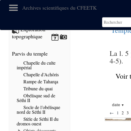
Archives scientifiques du CFEETK
Temple
Exploration
topographique
La l. 5
Parvis du temple
4-5).
Chapelle du culte
impérial
Chapelle d’Achôris
Voir 
Rampe de Taharqa
Tribune du quai
Obélisque sud de
Séthi II
date
Socle de l’obélisque
nord de Séthi II
←
1
2
3
Stèle de Séthi II du
dromos ouest
Objets découverts