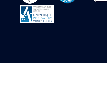
Objets découverts
Zone de l'Akhmenou
Salle des fêtes «
Heret-ib »
Autel de la salle
solaire
Base de statue
Base de statue de
Thoutmosis III
Base et pieds d’un
groupe statuaire
Fragment inférieur
de statue de Thoutmosis
III présentant un autel à
libation
Statue agenouillée
Table d’offrandes de
Thoutmosis III
Objets découverts