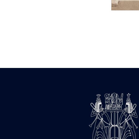
Statue d’un roi
agenouillé présentant
une table d’offrandes de
Séthi II
Statue porte-
enseigne de Séthi II
Statue porte-
enseigne de Séthi II
Stèle de la campagne
nubienne de
Psammétique II
Objets découverts
Zone des Pylônes
Centraux
e
III
pylône
« Porte » de Ramsès
IX
e
IV
pylône
e
Cour nord du IV
pylône
e
Cour sud du IV