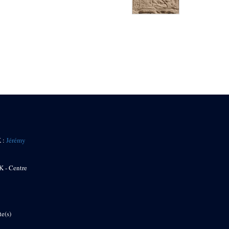
K :
Jérémy
K - Centre
te(s)