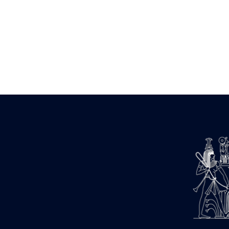
Zone des Pylônes Centraux
e
III
pylône
« Porte » de Ramsès IX
e
IV
pylône
e
Cour nord du IV
pylône
e
Cour sud du IV
pylône
e
Cour axiale du V
pylône, avant-
e
porte du VI
pylône
e
VI
pylône
e
Cour axiale du VI
pylône
e
Cour nord du VI
pylône
e
Cour sud du VI
pylône
Objets découverts
Zone Centrale du Temple
Chapelle de Kamoutef
Chapelle de Philippe Arrhidée
Portique du sanctuaire de la