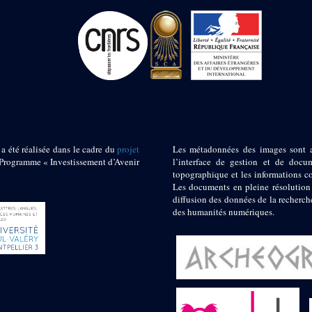
 a été réalisée dans le cadre du
projet
Les métadonnées des images sont 
ogramme « Investissement d’Avenir
l’interface de gestion et de docum
topographique et les informations c
Les documents en pleine résolution
diffusion des données de la recherch
des humanités numériques.