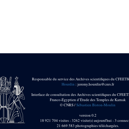
Responsable du service des Archives scientifiques du CFEET
Hourdin
: jeremy.hourdin@cnrs.fr
Interface de consultation des Archives scientifiques du CFEET
Franco-Égyptien d’Étude des Temples de Karnak
© CNRS /
Sébastien Biston-Moulin
version 0.2
18 921 704 visites - 3262 visite(s) aujourd'hui - 3 connec
21 669 583 photographies téléchargées.