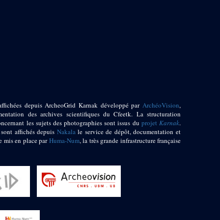
affichées depuis ArcheoGrid Karnak développé par
ArchéoVision
,
entation des archives scientifiques du Cfeetk. La structuration
oncernant les sujets des photographies sont issus du
projet
Karnak
.
 sont affichés depuis
Nakala
le service de dépôt, documentation et
e mis en place par
Huma-Num
, la très grande infrastructure française