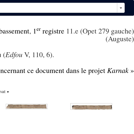
er
bassement
,
1
registre
11.e (Opet 279 gauche)
(Auguste)
Edfou
 (
V, 110, 6).
Karnak
concernant ce document dans le projet
»
mat