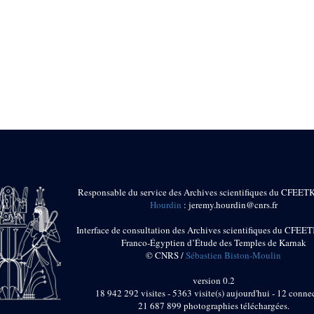
Responsable du service des Archives scientifiques du CFEET
Hourdin
: jeremy.hourdin@cnrs.fr
Interface de consultation des Archives scientifiques du CFEET
Franco-Égyptien d’Étude des Temples de Karnak
© CNRS /
Sébastien Biston-Moulin
version 0.2
18 942 292 visites - 5363 visite(s) aujourd'hui - 12 connec
21 687 899 photographies téléchargées.