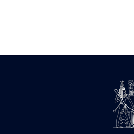
Zone des Pylônes Centraux
e
III
pylône
« Porte » de Ramsès IX
e
IV
pylône
e
Cour nord du IV
pylône
e
Cour sud du IV
pylône
e
Cour axiale du V
pylône, avant-
e
porte du VI
pylône
e
VI
pylône
e
Cour axiale du VI
pylône
e
Cour nord du VI
pylône
e
Cour sud du VI
pylône
Objets découverts
Zone Centrale du Temple
Chapelle de Kamoutef
Chapelle de Philippe Arrhidée
Portique du sanctuaire de la