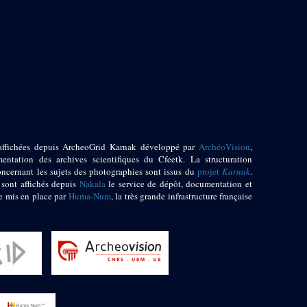
affichées depuis ArcheoGrid Karnak développé par
ArchéoVision
,
entation des archives scientifiques du Cfeetk. La structuration
oncernant les sujets des photographies sont issus du
projet
Karnak
.
 sont affichés depuis
Nakala
le service de dépôt, documentation et
e mis en place par
Huma-Num
, la très grande infrastructure française