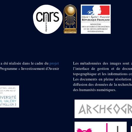
 a été réalisée dans le cadre du
projet
Les métadonnées des images sont 
ogramme « Investissement d’Avenir
l’interface de gestion et de docum
topographique et les informations c
Les documents en pleine résolution
diffusion des données de la recherch
des humanités numériques.