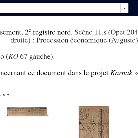
e
sement
,
2
registre nord
, Scène 11.s (Opet 204
droite) : Procession économique (Auguste)
KO
o (
67 gauche).
Karnak
concernant ce document dans le projet
»
ire