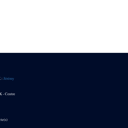
K :
Jérémy
K - Centre
te(s)