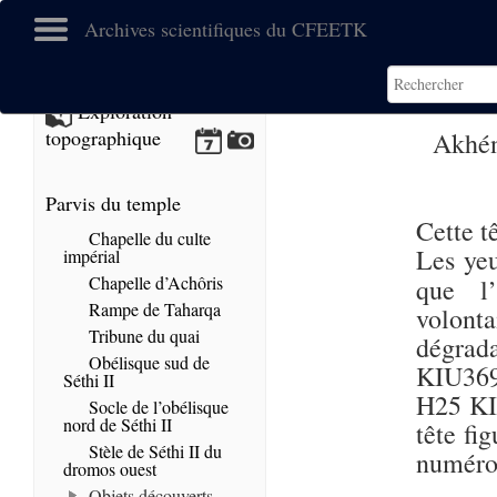
Archives scientifiques du CFEETK
Exploration
topographique
Akhén
Parvis du temple
Cette t
Chapelle du culte
Les yeu
impérial
Chapelle d’Achôris
que l
Rampe de Taharqa
volon
Tribune du quai
dégrad
Obélisque sud de
KIU369
Séthi II
H25 KIU
Socle de l’obélisque
nord de Séthi II
tête fi
Stèle de Séthi II du
numéro 
dromos ouest
Objets découverts