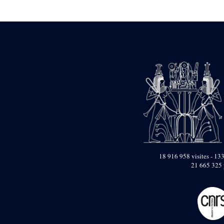
Statue d’un roi
agenouillé présentant
une table d’offrandes de
Séthi II
Statue porte-
enseigne de Séthi II
Statue porte-
enseigne de Séthi II
Stèle de la campagne
nubienne de
Psammétique II
Objets découverts
Zone des Pylônes
Centraux
e
III
pylône
18 916 958 visites - 133
21 665 325 
« Porte » de Ramsès
IX
e
IV
pylône
e
Cour nord du IV
pylône
e
Cour sud du IV