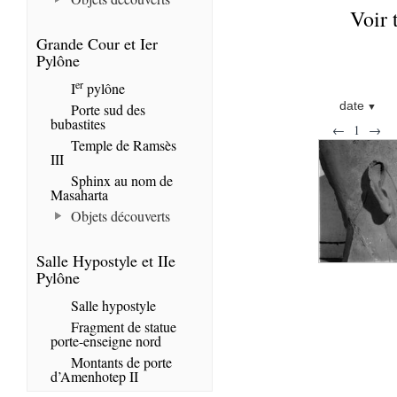
Voir 
Grande Cour et Ier
Pylône
er
I
pylône
date
Porte sud des
bubastites
←
1
→
Temple de Ramsès
III
Sphinx au nom de
Masaharta
Objets découverts
Salle Hypostyle et IIe
Pylône
Salle hypostyle
Fragment de statue
porte-enseigne nord
Montants de porte
d’Amenhotep II