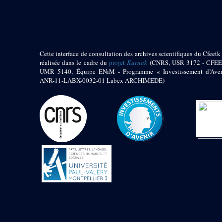
pylône
e
Cour axiale du V
pylône, avant-porte du
e
VI
pylône
e
VI
pylône
e
Cour axiale du VI
Cette interface de consultation des archives scientifiques du Cfeetk 
pylône
réalisée dans le cadre du
projet
Karnak
(CNRS, USR 3172 - CFEE
UMR 5140, Équipe ENiM - Programme « Investissement d’Aven
e
Cour nord du VI
ANR-11-LABX-0032-01 Labex ARCHIMEDE)
pylône
e
Cour sud du VI
pylône
Objets découverts
Zone Centrale du Temple
Chapelle de
Kamoutef
Chapelle de Philippe
Arrhidée
Portique du
sanctuaire de la barque
« Palais de Maât »