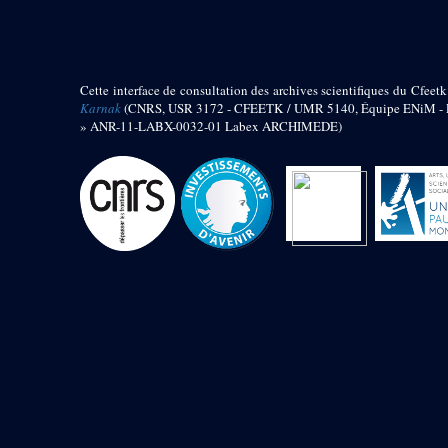
barque
« Palais de Maât »
Objets découverts
Cette interface de consultation des archives scientifiques du Cfeetk
Zone de l'Akhmenou
Karnak
(CNRS, USR 3172 - CFEETK / UMR 5140, Équipe ENiM - Pr
» ANR-11-LABX-0032-01 Labex ARCHIMEDE)
Salle des fêtes « Heret-ib »
Autel de la salle solaire
Base de statue
Base de statue de Thoutmosis III
Base et pieds d’un groupe
statuaire
Fragment inférieur de statue de
Thoutmosis III présentant un autel à
libation
Statue agenouillée
Table d’offrandes de Thoutmosis
III
Objets découverts
Mur extérieur de Thoutmosis III