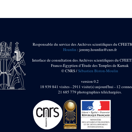
Responsable du service des Archives scientifiques du CFEET
Hourdin
: jeremy.hourdin@cnrs.fr
Interface de consultation des Archives scientifiques du CFEET
Franco-Égyptien d’Étude des Temples de Karnak
© CNRS /
Sébastien Biston-Moulin
version 0.2
18 939 841 visites - 2911 visite(s) aujourd'hui - 12 connec
21 685 779 photographies téléchargées.