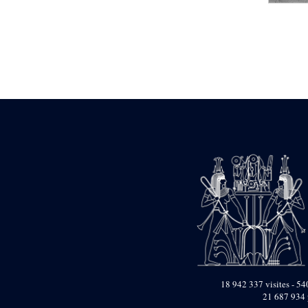
Statue d’un roi
agenouillé présentant
une table d’offrandes de
Séthi II
Statue porte-
enseigne de Séthi II
Statue porte-
enseigne de Séthi II
Stèle de la campagne
nubienne de
Psammétique II
Objets découverts
Zone des Pylônes
Centraux
e
III
pylône
« Porte » de Ramsès
IX
e
IV
pylône
e
Cour nord du IV
pylône
18 942 337 visites - 540
21 687 934 
e
Cour sud du IV