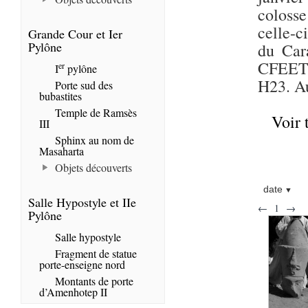
colosse
celle-c
Grande Cour et Ier
Pylône
du Car
CFEETK 
er
I
pylône
H23. Au
Porte sud des
bubastites
Temple de Ramsès
Voir 
III
Sphinx au nom de
Masaharta
Objets découverts
date
Salle Hypostyle et IIe
←
1
→
Pylône
Salle hypostyle
Fragment de statue
porte-enseigne nord
Montants de porte
d’Amenhotep II