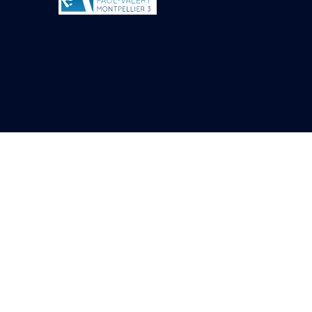
Objets découverts
Zone de l'Akhmenou
Salle des fêtes «
Heret-ib »
Autel de la salle
solaire
Base de statue
Base de statue de
Thoutmosis III
Base et pieds d’un
groupe statuaire
Fragment inférieur
de statue de Thoutmosis
III présentant un autel à
libation
Statue agenouillée
Table d’offrandes de
Thoutmosis III
Objets découverts