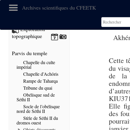
Archives scientifiques du CFEETK
Exploration
topographique
Akhén
Parvis du temple
Cette t
Chapelle du culte
du visa
impérial
Chapelle d’Achôris
de la 
Rampe de Taharqa
endomm
Tribune du quai
d’aut
Obélisque sud de
KIU371
Séthi II
Elle f
Socle de l’obélisque
nord de Séthi II
des fou
Stèle de Séthi II du
pourrai
dromos ouest
janvie
Objets découverts