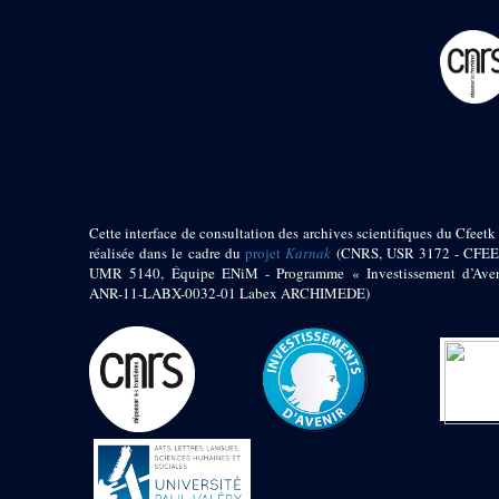
pylône
e
Cour axiale du V
pylône, avant-porte du
e
VI
pylône
e
VI
pylône
e
Cour axiale du VI
pylône
e
Cour nord du VI
pylône
e
Cour sud du VI
pylône
Cette interface de consultation des archives scientifiques du Cfeetk 
réalisée dans le cadre du
projet
Karnak
(CNRS, USR 3172 - CFEE
Objets découverts
UMR 5140, Équipe ENiM - Programme « Investissement d’Aven
ANR-11-LABX-0032-01 Labex ARCHIMEDE)
Zone Centrale du Temple
Chapelle de
Kamoutef
Chapelle de Philippe
Arrhidée
Portique du
sanctuaire de la barque
« Palais de Maât »