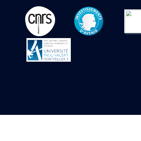
Objets découverts
Zone de l'Akhmenou
Salle des fêtes «
Heret-ib »
Autel de la salle
solaire
Base de statue
Base de statue de
Thoutmosis III
Base et pieds d’un
groupe statuaire
Fragment inférieur
de statue de Thoutmosis
III présentant un autel à
libation
Statue agenouillée
Table d’offrandes de
Thoutmosis III
Objets découverts