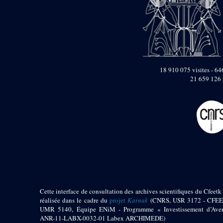
pylône
e
Cour axiale du V
pylône, avant-porte du
e
VI
pylône
e
VI
pylône
e
Cour axiale du VI
pylône
18 910 075 visites - 646
e
Cour nord du VI
21 659 126 
pylône
e
Cour sud du VI
pylône
Objets découverts
Zone Centrale du Temple
Chapelle de
Kamoutef
Chapelle de Philippe
Arrhidée
Cette interface de consultation des archives scientifiques du Cfeetk 
Portique du
réalisée dans le cadre du
projet
Karnak
(CNRS, USR 3172 - CFEE
sanctuaire de la barque
UMR 5140, Équipe ENiM - Programme « Investissement d’Aven
« Palais de Maât »
ANR-11-LABX-0032-01 Labex ARCHIMEDE)