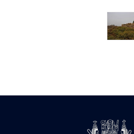
Statue d’un roi
agenouillé présentant
une table d’offrandes de
Séthi II
Statue porte-
enseigne de Séthi II
Statue porte-
enseigne de Séthi II
Stèle de la campagne
nubienne de
Psammétique II
Objets découverts
Zone des Pylônes
Centraux
e
III
pylône
« Porte » de Ramsès
IX
e
IV
pylône
e
Cour nord du IV
pylône
e
Cour sud du IV