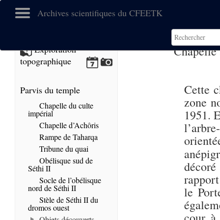
Archives scientifiques du CFEETK
Chapelle
Exploration
topographique
Cette c
Parvis du temple
zone no
Chapelle du culte
1951. E
impérial
Chapelle d’Achôris
l’arbre
Rampe de Taharqa
orient
Tribune du quai
anépig
Obélisque sud de
décoré
Séthi II
rapport
Socle de l’obélisque
nord de Séthi II
le Por
Stèle de Séthi II du
égaleme
dromos ouest
cour à 
Objets découverts