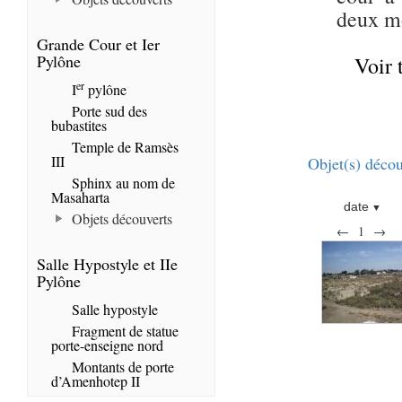
deux mo
Grande Cour et Ier
Pylône
Voir 
er
I
pylône
Porte sud des
bubastites
Temple de Ramsès
III
Objet(s) décou
Sphinx au nom de
Masaharta
date
Objets découverts
←
1
→
Salle Hypostyle et IIe
Pylône
Salle hypostyle
Fragment de statue
porte-enseigne nord
Montants de porte
d’Amenhotep II