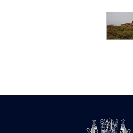
Statue d’un roi
agenouillé présentant
une table d’offrandes de
Séthi II
Statue porte-
enseigne de Séthi II
Statue porte-
enseigne de Séthi II
Stèle de la campagne
nubienne de
Psammétique II
Objets découverts
Zone des Pylônes
Centraux
e
III
pylône
« Porte » de Ramsès
IX
e
IV
pylône
e
Cour nord du IV
pylône
e
Cour sud du IV