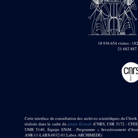
pylône
e
Cour axiale du V
pylône, avant-porte du
e
VI
pylône
e
VI
pylône
e
Cour axiale du VI
pylône
18 936 654 visites - 182
e
Cour nord du VI
21 682 887 
pylône
e
Cour sud du VI
pylône
Objets découverts
Zone Centrale du Temple
Chapelle de
Kamoutef
Chapelle de Philippe
Arrhidée
Cette interface de consultation des archives scientifiques du Cfeetk 
Portique du
réalisée dans le cadre du
projet
Karnak
(CNRS, USR 3172 - CFEE
sanctuaire de la barque
UMR 5140, Équipe ENiM - Programme « Investissement d’Aven
« Palais de Maât »
ANR-11-LABX-0032-01 Labex ARCHIMEDE)