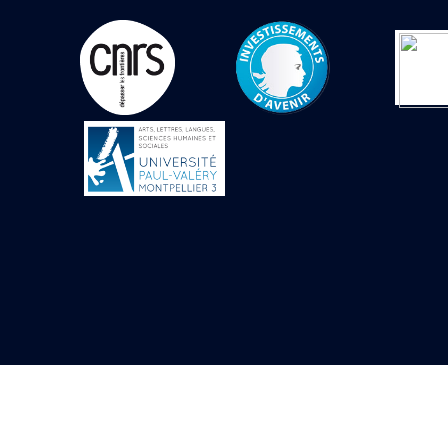
Objets découverts
Zone de l'Akhmenou
Salle des fêtes «
Heret-ib »
Autel de la salle
solaire
Base de statue
Base de statue de
Thoutmosis III
Base et pieds d’un
groupe statuaire
Fragment inférieur
de statue de Thoutmosis
III présentant un autel à
libation
Statue agenouillée
Table d’offrandes de
Thoutmosis III
Objets découverts