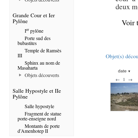
deux mo
Grande Cour et Ier
Pylône
Voir 
er
I
pylône
Porte sud des
bubastites
Temple de Ramsès
III
Objet(s) décou
Sphinx au nom de
Masaharta
date
Objets découverts
←
1
→
Salle Hypostyle et IIe
Pylône
Salle hypostyle
Fragment de statue
porte-enseigne nord
Montants de porte
d’Amenhotep II