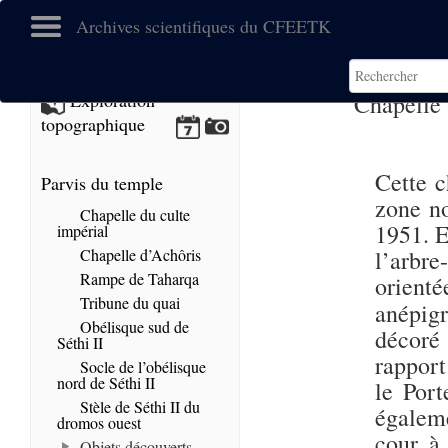
Archives scientifiques du CFEETK
Chapelle
Exploration
topographique
Cette c
Parvis du temple
zone no
Chapelle du culte
1951. E
impérial
Chapelle d’Achôris
l’arbre
Rampe de Taharqa
orient
Tribune du quai
anépig
Obélisque sud de
décoré
Séthi II
rapport
Socle de l’obélisque
nord de Séthi II
le Por
Stèle de Séthi II du
égaleme
dromos ouest
cour à 
Objets découverts