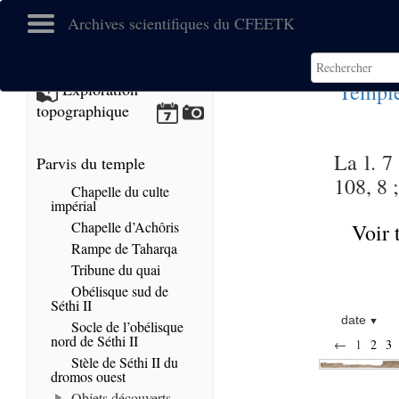
Archives scientifiques du CFEETK
Temple
Exploration
topographique
La l. 7
Parvis du temple
108, 8 
Chapelle du culte
impérial
Chapelle d’Achôris
Voir 
Rampe de Taharqa
Tribune du quai
Obélisque sud de
Séthi II
date
Socle de l’obélisque
nord de Séthi II
←
1
2
3
Stèle de Séthi II du
dromos ouest
Objets découverts