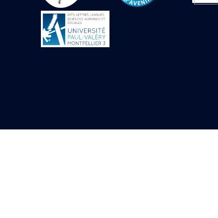
Objets découverts
Zone de l'Akhmenou
Salle des fêtes «
Heret-ib »
Autel de la salle
solaire
Base de statue
Base de statue de
Thoutmosis III
Base et pieds d’un
groupe statuaire
Fragment inférieur
de statue de Thoutmosis
III présentant un autel à
libation
Statue agenouillée
Table d’offrandes de
Thoutmosis III
Objets découverts