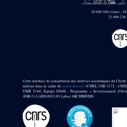
pylône
e
Cour axiale du V
18 940 368 visites - 343
pylône, avant-porte du
e
21 686 236 
VI
pylône
e
VI
pylône
e
Cour axiale du VI
pylône
e
Cour nord du VI
pylône
e
Cour sud du VI
pylône
Objets découverts
Zone Centrale du Temple
Cette interface de consultation des archives scientifiques du Cfeetk 
réalisée dans le cadre du
projet
Karnak
(CNRS, USR 3172 - CFEE
Chapelle de
UMR 5140, Équipe ENiM - Programme « Investissement d’Aven
Kamoutef
ANR-11-LABX-0032-01 Labex ARCHIMEDE)
Chapelle de Philippe
Arrhidée
Portique du
sanctuaire de la barque
« Palais de Maât »