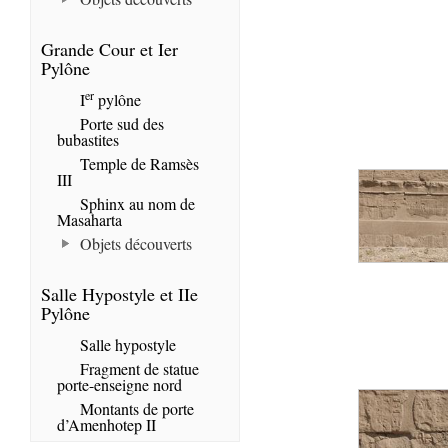
Grande Cour et Ier
Pylône
er
I
pylône
Porte sud des
bubastites
Temple de Ramsès
III
Sphinx au nom de
Masaharta
Objets découverts
Salle Hypostyle et IIe
Pylône
Salle hypostyle
Fragment de statue
porte-enseigne nord
Montants de porte
d’Amenhotep II