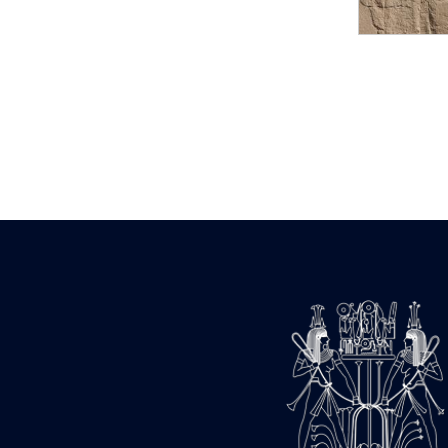
Statue d’un roi
agenouillé présentant
une table d’offrandes de
Séthi II
Statue porte-
enseigne de Séthi II
Statue porte-
enseigne de Séthi II
Stèle de la campagne
nubienne de
Psammétique II
Objets découverts
Zone des Pylônes
Centraux
e
III
pylône
« Porte » de Ramsès
IX
e
IV
pylône
e
Cour nord du IV
pylône
e
Cour sud du IV