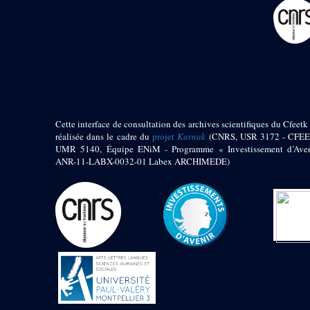
pylône
e
Cour axiale du V
pylône, avant-porte du
e
VI
pylône
e
VI
pylône
e
Cour axiale du VI
pylône
e
Cour nord du VI
pylône
Cette interface de consultation des archives scientifiques du Cfeetk 
e
Cour sud du VI
réalisée dans le cadre du
projet
Karnak
(CNRS, USR 3172 - CFEE
pylône
UMR 5140, Équipe ENiM - Programme « Investissement d’Aven
Objets découverts
ANR-11-LABX-0032-01 Labex ARCHIMEDE)
Zone Centrale du Temple
Chapelle de
Kamoutef
Chapelle de Philippe
Arrhidée
Portique du
sanctuaire de la barque
« Palais de Maât »