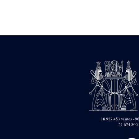
Statue d’un roi
agenouillé présentant
une table d’offrandes de
Séthi II
Statue porte-
enseigne de Séthi II
Statue porte-
enseigne de Séthi II
Stèle de la campagne
nubienne de
Psammétique II
Objets découverts
Zone des Pylônes
Centraux
e
III
pylône
« Porte » de Ramsès
IX
e
IV
pylône
18 927 453 visites - 90
e
Cour nord du IV
21 674 800 
pylône
e
Cour sud du IV