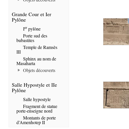
Grande Cour et Ier
Pylône
er
I
pylône
Porte sud des
bubastites
Temple de Ramsès
III
Sphinx au nom de
Masaharta
Objets découverts
Salle Hypostyle et IIe
Pylône
Salle hypostyle
Fragment de statue
porte-enseigne nord
Montants de porte
d’Amenhotep II