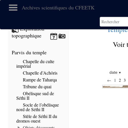
Archives scientifiques du CFEETK
Temple
Exploration
topographique
Voir 
Parvis du temple
Chapelle du culte
impérial
Chapelle d’Achôris
date
Rampe de Taharqa
←
1
2
3
Tribune du quai
Obélisque sud de
Séthi II
Socle de l’obélisque
nord de Séthi II
Stèle de Séthi II du
dromos ouest
Objets découverts