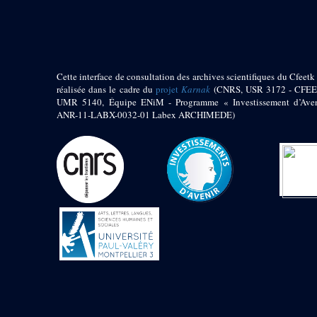
pylône
e
Cour axiale du V
pylône, avant-porte du
e
VI
pylône
e
VI
pylône
e
Cour axiale du VI
Cette interface de consultation des archives scientifiques du Cfeetk 
pylône
réalisée dans le cadre du
projet
Karnak
(CNRS, USR 3172 - CFEE
UMR 5140, Équipe ENiM - Programme « Investissement d’Aven
e
Cour nord du VI
ANR-11-LABX-0032-01 Labex ARCHIMEDE)
pylône
e
Cour sud du VI
pylône
Objets découverts
Zone Centrale du Temple
Chapelle de
Kamoutef
Chapelle de Philippe
Arrhidée
Portique du
sanctuaire de la barque
« Palais de Maât »