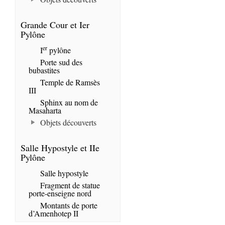
Grande Cour et Ier
Pylône
er
I
pylône
Porte sud des
bubastites
Temple de Ramsès
III
Sphinx au nom de
Masaharta
Objets découverts
Salle Hypostyle et IIe
Pylône
Salle hypostyle
Fragment de statue
porte-enseigne nord
Montants de porte
d’Amenhotep II