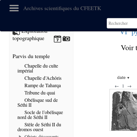
Archives scientifiques du CFEETK
e
VI
py
Exploration
topographique
Voir 
Parvis du temple
Chapelle du culte
impérial
Chapelle d’Achôris
date
Rampe de Taharqa
←
1
→
Tribune du quai
Obélisque sud de
Séthi II
Socle de l’obélisque
nord de Séthi II
Stèle de Séthi II du
dromos ouest
Objets découverts