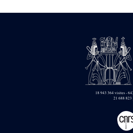
Statue d’un roi
agenouillé présentant
une table d’offrandes de
Séthi II
Statue porte-
enseigne de Séthi II
Statue porte-
enseigne de Séthi II
Stèle de la campagne
nubienne de
Psammétique II
Objets découverts
Zone des Pylônes
Centraux
e
III
pylône
18 943 364 visites - 643
21 688 823 
« Porte » de Ramsès
IX
e
IV
pylône
e
Cour nord du IV
pylône
e
Cour sud du IV