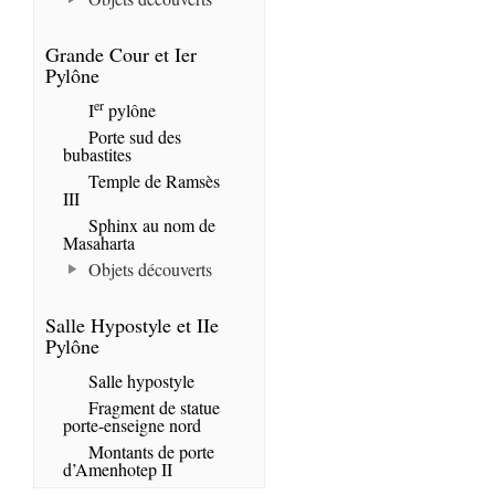
Grande Cour et Ier
Pylône
er
I
pylône
Porte sud des
bubastites
Temple de Ramsès
III
Sphinx au nom de
Masaharta
Objets découverts
Salle Hypostyle et IIe
Pylône
Salle hypostyle
Fragment de statue
porte-enseigne nord
Montants de porte
d’Amenhotep II