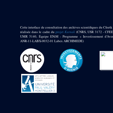
pylône
e
Cour axiale du V
pylône, avant-porte du
e
VI
pylône
e
VI
pylône
e
Cour axiale du VI
Cette interface de consultation des archives scientifiques du Cfeetk 
pylône
réalisée dans le cadre du
projet
Karnak
(CNRS, USR 3172 - CFEE
UMR 5140, Équipe ENiM - Programme « Investissement d’Aven
e
Cour nord du VI
ANR-11-LABX-0032-01 Labex ARCHIMEDE)
pylône
e
Cour sud du VI
pylône
Objets découverts
Zone Centrale du Temple
Chapelle de
Kamoutef
Chapelle de Philippe
Arrhidée
Portique du
sanctuaire de la barque
« Palais de Maât »