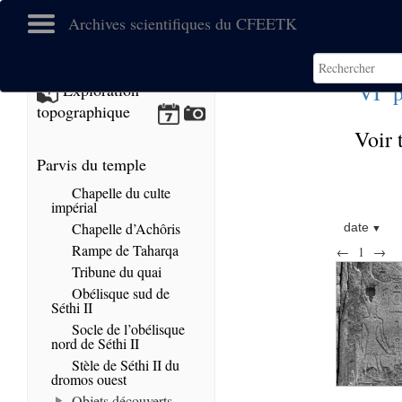
Archives scientifiques du CFEETK
e
VI
p
Exploration
topographique
Voir 
Parvis du temple
Chapelle du culte
impérial
Chapelle d’Achôris
date
Rampe de Taharqa
←
1
→
Tribune du quai
Obélisque sud de
Séthi II
Socle de l’obélisque
nord de Séthi II
Stèle de Séthi II du
dromos ouest
Objets découverts