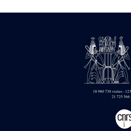
Statue d’un roi
agenouillé présentant
une table d’offrandes de
Séthi II
Statue porte-
enseigne de Séthi II
Statue porte-
enseigne de Séthi II
Stèle de la campagne
nubienne de
Psammétique II
Objets découverts
Zone des Pylônes
Centraux
e
III
pylône
18 980 730 visites - 123
21 725 566 
« Porte » de Ramsès
IX
e
IV
pylône
e
Cour nord du IV
pylône
e
Cour sud du IV