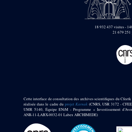
pylône
e
Cour axiale du V
pylône, avant-porte du
e
VI
pylône
e
VI
pylône
18 932 437 visites - 140
e
Cour axiale du VI
21 679 251 
pylône
e
Cour nord du VI
pylône
e
Cour sud du VI
pylône
Objets découverts
Zone Centrale du Temple
Chapelle de
Kamoutef
Cette interface de consultation des archives scientifiques du Cfeetk 
Chapelle de Philippe
réalisée dans le cadre du
projet
Karnak
(CNRS, USR 3172 - CFEE
Arrhidée
UMR 5140, Équipe ENiM - Programme « Investissement d’Aven
ANR-11-LABX-0032-01 Labex ARCHIMEDE)
Portique du
sanctuaire de la barque
« Palais de Maât »