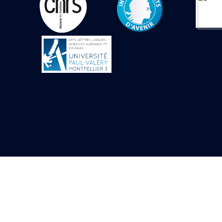
Objets découverts
Zone de l'Akhmenou
Salle des fêtes «
Heret-ib »
Autel de la salle
solaire
Base de statue
Base de statue de
Thoutmosis III
Base et pieds d’un
groupe statuaire
Fragment inférieur
de statue de Thoutmosis
III présentant un autel à
libation
Statue agenouillée
Table d’offrandes de
Thoutmosis III
Objets découverts