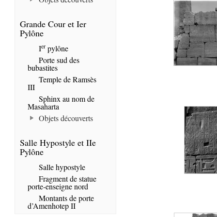
Grande Cour et Ier
Pylône
er
I
pylône
Porte sud des
bubastites
Temple de Ramsès
III
Sphinx au nom de
Masaharta
Objets découverts
Salle Hypostyle et IIe
Pylône
Salle hypostyle
Fragment de statue
porte-enseigne nord
Montants de porte
d’Amenhotep II