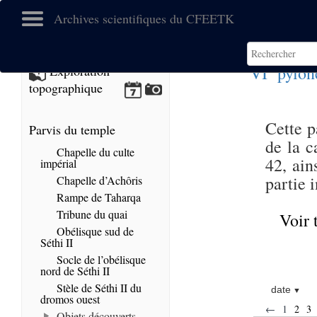
Archives scientifiques du CFEETK
e
VI
pylôn
Exploration
topographique
Cette p
Parvis du temple
de la c
Chapelle du culte
42, ain
impérial
partie 
Chapelle d’Achôris
Rampe de Taharqa
Tribune du quai
Voir 
Obélisque sud de
Séthi II
Socle de l’obélisque
nord de Séthi II
Stèle de Séthi II du
date
dromos ouest
←
1
2
3
Objets découverts