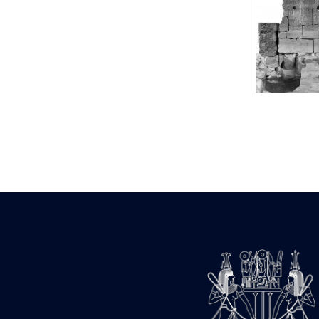
Statue d’un roi
agenouillé présentant
une table d’offrandes de
Séthi II
Statue porte-
enseigne de Séthi II
Statue porte-
enseigne de Séthi II
Stèle de la campagne
nubienne de
Psammétique II
Objets découverts
Zone des Pylônes
Centraux
e
III
pylône
« Porte » de Ramsès
IX
e
IV
pylône
e
Cour nord du IV
pylône
e
Cour sud du IV