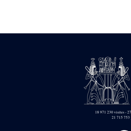
Statue d’un roi
agenouillé présentant
une table d’offrandes de
Séthi II
Statue porte-
enseigne de Séthi II
Statue porte-
enseigne de Séthi II
Stèle de la campagne
nubienne de
Psammétique II
Objets découverts
Zone des Pylônes
Centraux
e
III
pylône
« Porte » de Ramsès
IX
e
IV
pylône
18 971 230 visites - 27
e
Cour nord du IV
21 715 753 
pylône
e
Cour sud du IV