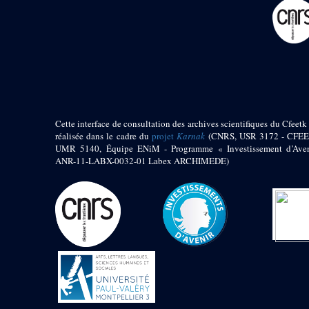
pylône
e
Cour axiale du V
pylône, avant-porte du
e
VI
pylône
e
VI
pylône
e
Cour axiale du VI
pylône
e
Cour nord du VI
pylône
Cette interface de consultation des archives scientifiques du Cfeetk 
e
Cour sud du VI
réalisée dans le cadre du
projet
Karnak
(CNRS, USR 3172 - CFEE
pylône
UMR 5140, Équipe ENiM - Programme « Investissement d’Aven
Objets découverts
ANR-11-LABX-0032-01 Labex ARCHIMEDE)
Zone Centrale du Temple
Chapelle de
Kamoutef
Chapelle de Philippe
Arrhidée
Portique du
sanctuaire de la barque
« Palais de Maât »