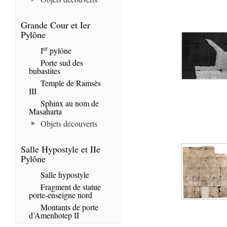
Grande Cour et Ier
Pylône
er
I
pylône
Porte sud des
bubastites
Temple de Ramsès
III
Sphinx au nom de
Masaharta
Objets découverts
Salle Hypostyle et IIe
Pylône
Salle hypostyle
Fragment de statue
porte-enseigne nord
Montants de porte
d’Amenhotep II