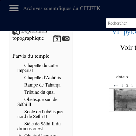
Archives scientifiques du CFEETK
e
VI
pylô
Exploration
topographique
Voir 
Parvis du temple
Chapelle du culte
impérial
Chapelle d’Achôris
date
Rampe de Taharqa
←
1
2
3
Tribune du quai
Obélisque sud de
Séthi II
Socle de l’obélisque
nord de Séthi II
Stèle de Séthi II du
dromos ouest
Objets découverts