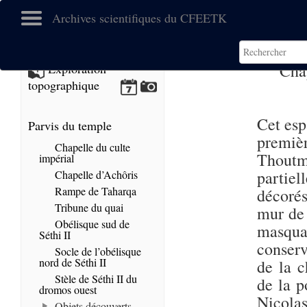
Archives scientifiques du CFEETK
Cha
Exploration
topographique
Cet esp
Parvis du temple
premiè
Chapelle du culte
Thoutm
impérial
partiel
Chapelle d’Achôris
Rampe de Taharqa
décorés
Tribune du quai
mur de 
Obélisque sud de
masqua
Séthi II
conserv
Socle de l’obélisque
nord de Séthi II
de la c
Stèle de Séthi II du
de la p
dromos ouest
Nicolas
Objets découverts