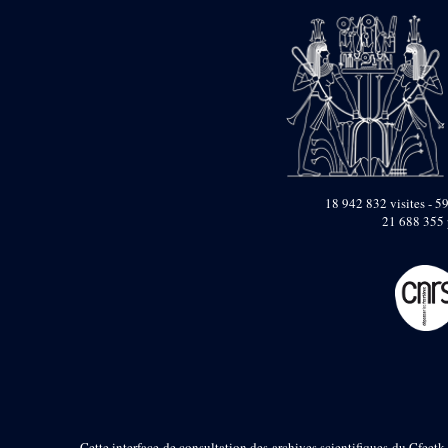
Objets découverts
Zone de l'Akhmenou
Salle des fêtes «
Heret-ib »
Autel de la salle
solaire
Base de statue
Base de statue de
18 942 832 visites - 59
Thoutmosis III
21 688 355 
Base et pieds d’un
groupe statuaire
Fragment inférieur
de statue de Thoutmosis
III présentant un autel à
libation
Statue agenouillée
Table d’offrandes de
Thoutmosis III
Objets découverts
Cette interface de consultation des archives scientifiques du Cfeetk 