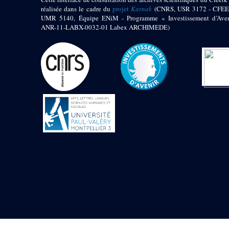
Mur extérieur de
réalisée dans le cadre du
projet
Karnak
(CNRS, USR 3172 - CFEE
Thoutmosis III
UMR 5140, Équipe ENiM - Programme « Investissement d’Aven
ANR-11-LABX-0032-01 Labex ARCHIMEDE)
Magasin nord 2
(MN2)
Mur extérieur de
Thoutmosis III
Zone Solaire de l'Est
Colonnade orientale
de Taharqa
Temple de l’est de
Ramsès II
Zone Osirienne de l'Est
Chapelle
anépigraphe avec
claustrum
Chapelle d’Osiris
Heqa-djet
Objets découverts