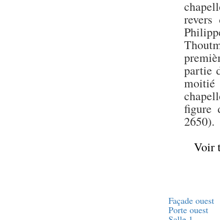
Statue d’un roi
chapell
agenouillé présentant
une table d’offrandes de
revers
Séthi II
Phili
Statue porte-
Thout
enseigne de Séthi II
premièr
Statue porte-
enseigne de Séthi II
partie 
Stèle de la campagne
moitié
nubienne de
Psammétique II
chapel
Objets découverts
figure
2650).
Zone des Pylônes
Centraux
Voir 
e
III
pylône
« Porte » de Ramsès
IX
e
IV
pylône
e
Cour nord du IV
Façade ouest
pylône
Porte ouest
e
Cour sud du IV
Salle 1