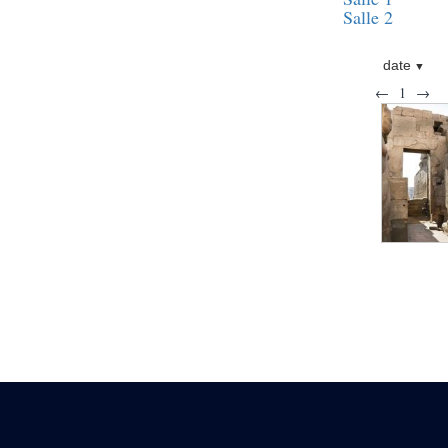
pylône
Salle 2
e
Cour axiale du V
pylône, avant-porte du
e
VI
pylône
date
e
VI
pylône
←
1
→
e
Cour axiale du VI
pylône
e
Cour nord du VI
pylône
e
Cour sud du VI
pylône
Objets découverts
Zone Centrale du Temple
Chapelle de
Kamoutef
Chapelle de Philippe
Arrhidée
Portique du
sanctuaire de la barque
« Palais de Maât »