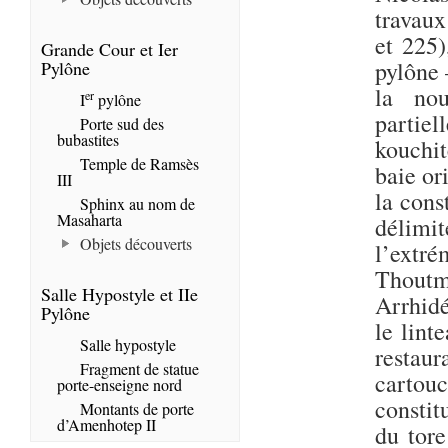
travaux
et 225)
Grande Cour et Ier
pylône 
Pylône
la nou
er
I
pylône
partie
Porte sud des
bubastites
kouchit
Temple de Ramsès
baie or
III
la cons
Sphinx au nom de
Masaharta
délim
Objets découverts
l’extr
Thoutmo
Salle Hypostyle et IIe
Arrhidé
Pylône
le lint
Salle hypostyle
restau
Fragment de statue
cartou
porte-enseigne nord
constit
Montants de porte
d’Amenhotep II
du tore