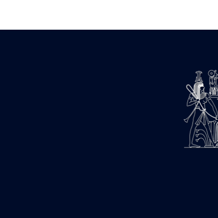
Zone des Pylônes Centraux
e
III
pylône
« Porte » de Ramsès IX
e
IV
pylône
e
Cour nord du IV
pylône
e
Cour sud du IV
pylône
e
Cour axiale du V
pylône, avant-
e
porte du VI
pylône
e
VI
pylône
e
Cour axiale du VI
pylône
e
Cour nord du VI
pylône
e
Cour sud du VI
pylône
Objets découverts
Zone Centrale du Temple
Chapelle de Kamoutef
Chapelle de Philippe Arrhidée
Portique du sanctuaire de la