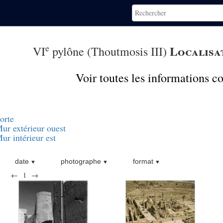
e
Localisa
VI
pylône (Thoutmosis III)
Voir toutes les informations 
orte
ur extérieur ouest
ur intérieur est
date
photographe
format
←
1
→