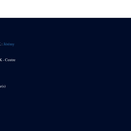
K :
Jérémy
K - Centre
e(s)