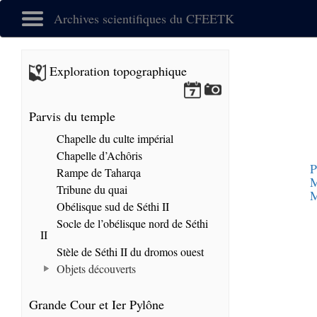
Archives scientifiques du CFEETK
Exploration topographique
Parvis du temple
Chapelle du culte impérial
Chapelle d’Achôris
P
Rampe de Taharqa
M
Tribune du quai
M
Obélisque sud de Séthi II
Socle de l’obélisque nord de Séthi
II
Stèle de Séthi II du dromos ouest
Objets découverts
Grande Cour et Ier Pylône