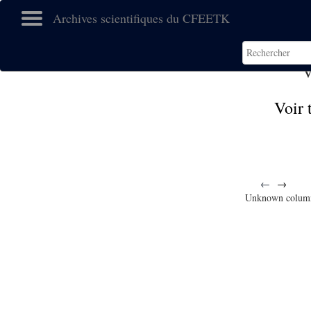
Archives scientifiques du CFEETK
V
Voir 
←
→
Unknown colum