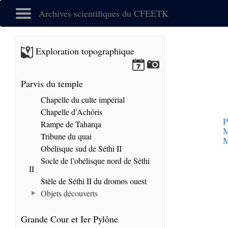
Archives scientifiques du CFEETK
Exploration topographique
Parvis du temple
Chapelle du culte impérial
Chapelle d’Achôris
P
Rampe de Taharqa
M
Tribune du quai
M
Obélisque sud de Séthi II
Socle de l’obélisque nord de Séthi
II
Stèle de Séthi II du dromos ouest
Objets découverts
Grande Cour et Ier Pylône