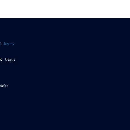
K :
Jérémy
K - Centre
te(s)