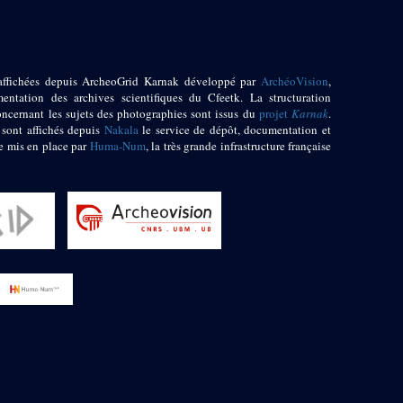
affichées depuis ArcheoGrid Karnak développé par
ArchéoVision
,
entation des archives scientifiques du Cfeetk. La structuration
oncernant les sujets des photographies sont issus du
projet
Karnak
.
 sont affichés depuis
Nakala
le service de dépôt, documentation et
e mis en place par
Huma-Num
, la très grande infrastructure française