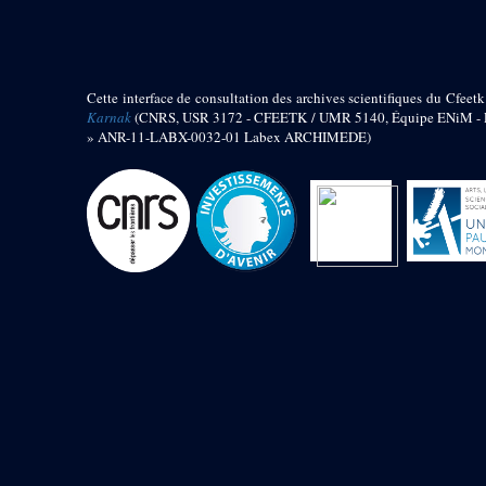
barque
« Palais de Maât »
Objets découverts
Cette interface de consultation des archives scientifiques du Cfeetk
Zone de l'Akhmenou
Karnak
(CNRS, USR 3172 - CFEETK / UMR 5140, Équipe ENiM - Pr
» ANR-11-LABX-0032-01 Labex ARCHIMEDE)
Salle des fêtes « Heret-ib »
Autel de la salle solaire
Base de statue
Base de statue de Thoutmosis III
Base et pieds d’un groupe
statuaire
Fragment inférieur de statue de
Thoutmosis III présentant un autel à
libation
Statue agenouillée
Table d’offrandes de Thoutmosis
III
Objets découverts
Mur extérieur de Thoutmosis III