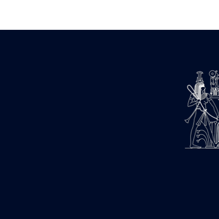
Zone des Pylônes Centraux
e
III
pylône
« Porte » de Ramsès IX
e
IV
pylône
e
Cour nord du IV
pylône
e
Cour sud du IV
pylône
e
Cour axiale du V
pylône, avant-
e
porte du VI
pylône
e
VI
pylône
e
Cour axiale du VI
pylône
e
Cour nord du VI
pylône
e
Cour sud du VI
pylône
Objets découverts
Zone Centrale du Temple
Chapelle de Kamoutef
Chapelle de Philippe Arrhidée
Portique du sanctuaire de la