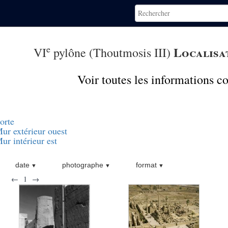
e
Localisa
VI
pylône (Thoutmosis III)
Voir toutes les informations 
orte
ur extérieur ouest
ur intérieur est
date
photographe
format
←
1
→