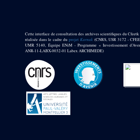
pylône
e
Cour axiale du V
pylône, avant-porte du
e
VI
pylône
e
VI
pylône
e
Cour axiale du VI
Cette interface de consultation des archives scientifiques du Cfeetk 
pylône
réalisée dans le cadre du
projet
Karnak
(CNRS, USR 3172 - CFEE
UMR 5140, Équipe ENiM - Programme « Investissement d’Aven
e
Cour nord du VI
ANR-11-LABX-0032-01 Labex ARCHIMEDE)
pylône
e
Cour sud du VI
pylône
Objets découverts
Zone Centrale du Temple
Chapelle de
Kamoutef
Chapelle de Philippe
Arrhidée
Portique du
sanctuaire de la barque
« Palais de Maât »