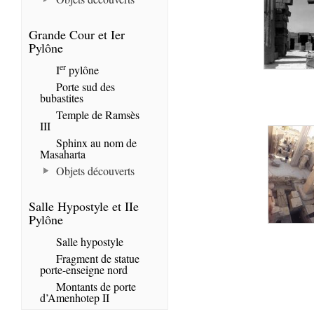
Grande Cour et Ier
Pylône
er
I
pylône
Porte sud des
bubastites
Temple de Ramsès
III
Sphinx au nom de
Masaharta
Objets découverts
Salle Hypostyle et IIe
Pylône
Salle hypostyle
Fragment de statue
porte-enseigne nord
Montants de porte
d’Amenhotep II