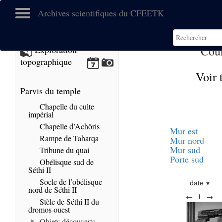
Archives scientifiques du CFEETK
Cour
Exploration
topographique
Voir 
Parvis du temple
Chapelle du culte
impérial
Chapelle d’Achôris
Mur est
Rampe de Taharqa
Mur nord
Mur sud
Tribune du quai
Porte sud
Obélisque sud de
Séthi II
Socle de l’obélisque
date
nord de Séthi II
←
1
→
Stèle de Séthi II du
dromos ouest
Objets découverts