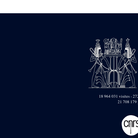
Statue d’un roi
agenouillé présentant
une table d’offrandes de
Séthi II
Statue porte-
enseigne de Séthi II
Statue porte-
enseigne de Séthi II
Stèle de la campagne
nubienne de
Psammétique II
Objets découverts
Zone des Pylônes
Centraux
e
III
pylône
18 964 031 visites - 272
21 708 179 
« Porte » de Ramsès
IX
e
IV
pylône
e
Cour nord du IV
pylône
e
Cour sud du IV