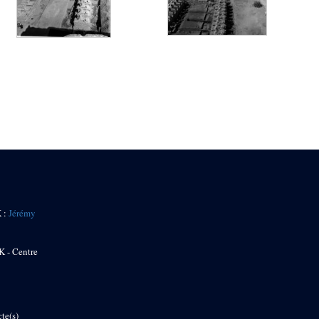
K :
Jérémy
K - Centre
te(s)