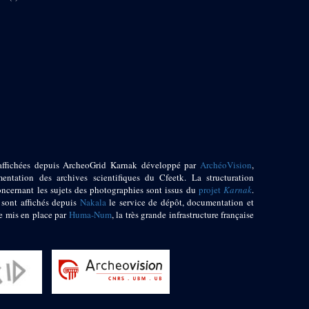
affichées depuis ArcheoGrid Karnak développé par
ArchéoVision
,
entation des archives scientifiques du Cfeetk. La structuration
oncernant les sujets des photographies sont issus du
projet
Karnak
.
 sont affichés depuis
Nakala
le service de dépôt, documentation et
e mis en place par
Huma-Num
, la très grande infrastructure française