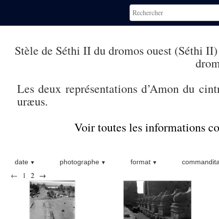
Stèle de Séthi II du dromos ouest (Séthi II
dromo
Les deux représentations d’Amon du cintre
uræus.
Voir toutes les informations 
date
photographe
format
commandita
←
1
2
→