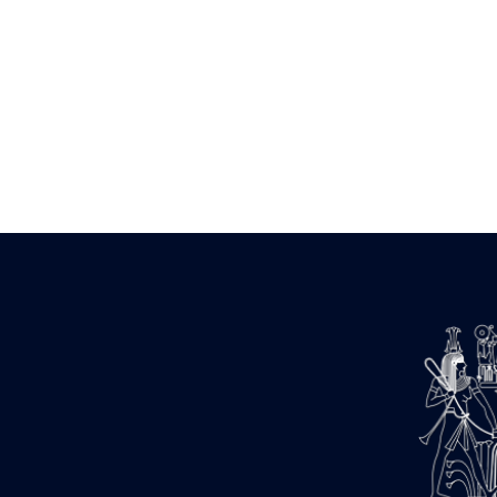
Zone des Pylônes Centraux
e
III
pylône
« Porte » de Ramsès IX
e
IV
pylône
e
Cour nord du IV
pylône
e
Cour sud du IV
pylône
e
Cour axiale du V
pylône, avant-
e
porte du VI
pylône
e
VI
pylône
e
Cour axiale du VI
pylône
e
Cour nord du VI
pylône
e
Cour sud du VI
pylône
Objets découverts
Zone Centrale du Temple
Chapelle de Kamoutef
Chapelle de Philippe Arrhidée
Portique du sanctuaire de la