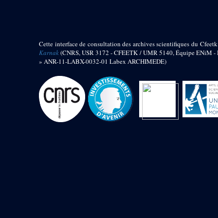
barque
« Palais de Maât »
Objets découverts
Cette interface de consultation des archives scientifiques du Cfeetk
Zone de l'Akhmenou
Karnak
(CNRS, USR 3172 - CFEETK / UMR 5140, Équipe ENiM - Pr
» ANR-11-LABX-0032-01 Labex ARCHIMEDE)
Salle des fêtes « Heret-ib »
Autel de la salle solaire
Base de statue
Base de statue de Thoutmosis III
Base et pieds d’un groupe
statuaire
Fragment inférieur de statue de
Thoutmosis III présentant un autel à
libation
Statue agenouillée
Table d’offrandes de Thoutmosis
III
Objets découverts
Mur extérieur de Thoutmosis III