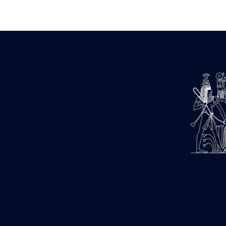
Zone des Pylônes Centraux
e
III
pylône
« Porte » de Ramsès IX
e
IV
pylône
e
Cour nord du IV
pylône
e
Cour sud du IV
pylône
e
Cour axiale du V
pylône, avant-
e
porte du VI
pylône
e
VI
pylône
e
Cour axiale du VI
pylône
e
Cour nord du VI
pylône
e
Cour sud du VI
pylône
Objets découverts
Zone Centrale du Temple
Chapelle de Kamoutef
Chapelle de Philippe Arrhidée
Portique du sanctuaire de la