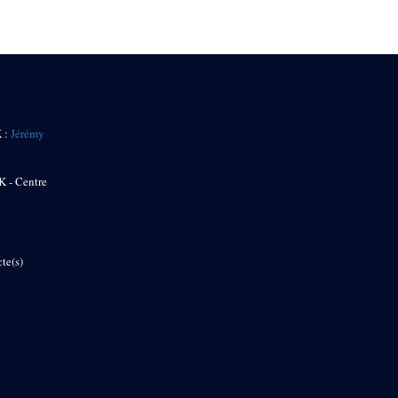
K :
Jérémy
K - Centre
te(s)