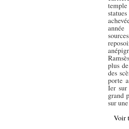
temple 
statues
achevée
année 
source
reposoi
anépigr
Ramsès 
plus de
des scè
porte a
Ier sur
grand p
sur une
Voir 