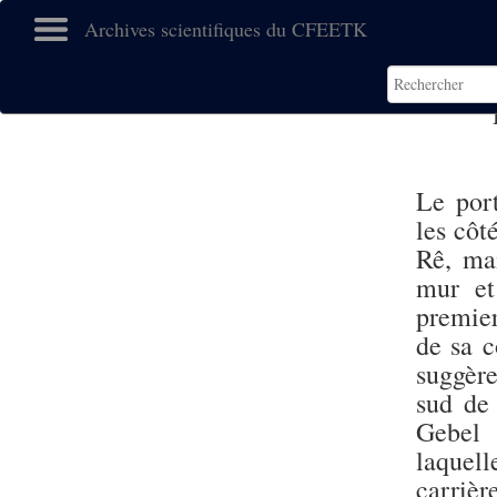
Archives scientifiques du CFEETK
Le port
les côt
Rê, mai
mur et
premier
de sa c
suggèr
sud de
Gebel 
laquell
carrièr