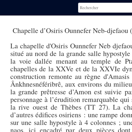
Chapelle d’Osiris Ounnefer Neb-djefaou
La chapelle d'Osiris Ounnefer Neb djefaou
situé au nord de la grande salle hypostyl
la voie dallée menant au temple de Ptah
chapelles de la XXVe et de la XXVIe dynas
construction remonte au règne d'Amasis e
Ânkhnesnéféribrê, aux environs du milieu d
la grande prêtresse d’Amon est suivie pa
personnage à l’érudition remarquable qui 
la rive ouest de Thèbes (TT 27). La cha
d’autres édifices osiriens : une rampe don
sur une salle hypostyle à 4 colonnes ; u
naos, ici encadré par deux pièces dont