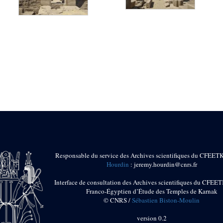
Responsable du service des Archives scientifiques du CFEET
Hourdin
: jeremy.hourdin@cnrs.fr
Interface de consultation des Archives scientifiques du CFEET
Franco-Égyptien d’Étude des Temples de Karnak
© CNRS /
Sébastien Biston-Moulin
version 0.2