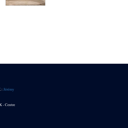
K :
Jérémy
K - Centre