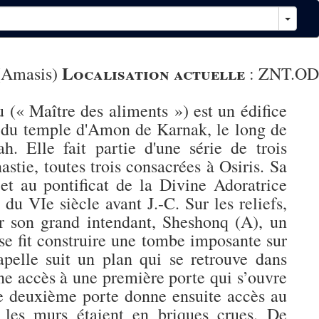
Localisation actuelle
 (Amasis)
:
ZNT.OD
 (« Maître des aliments ») est un édifice
e du temple d'Amon de Karnak, le long de
. Elle fait partie d'une série de trois
tie, toutes trois consacrées à Osiris. Sa
t au pontificat de la Divine Adoratrice
u VIe siècle avant J.-C. Sur les reliefs,
r son grand intendant, Sheshonq (A), un
se fit construire une tombe imposante sur
pelle suit un plan qui se retrouve dans
ne accès à une première porte qui s’ouvre
ne deuxième porte donne ensuite accès au
 les murs étaient en briques crues. De