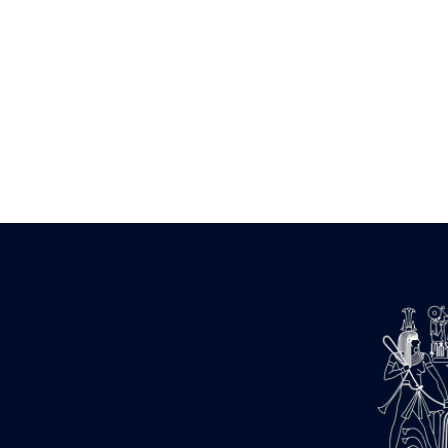
barque
« Palais de Maât »
Objets découverts
Zone de l'Akhmenou
Salle des fêtes « Heret-ib »
Autel de la salle solaire
Base de statue
Base de statue de Thoutmosis III
Base et pieds d’un groupe
statuaire
Fragment inférieur de statue de
Thoutmosis III présentant un autel à
libation
Statue agenouillée
Table d’offrandes de Thoutmosis
III
Objets découverts
Mur extérieur de Thoutmosis III