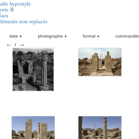
alle hypostyle
orte B
aos
léments non replacés
date
photographe
format
commandita
←
1
→