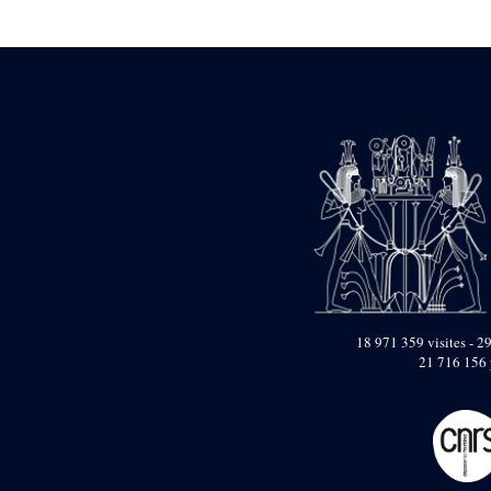
Statue d’un roi
agenouillé présentant
une table d’offrandes de
Séthi II
Statue porte-
enseigne de Séthi II
Statue porte-
enseigne de Séthi II
Stèle de la campagne
nubienne de
Psammétique II
Objets découverts
Zone des Pylônes
Centraux
e
III
pylône
18 971 359 visites - 29
21 716 156 
« Porte » de Ramsès
IX
e
IV
pylône
e
Cour nord du IV
pylône
e
Cour sud du IV