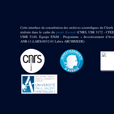
pylône
e
Cour axiale du V
pylône, avant-porte du
e
VI
pylône
e
VI
pylône
e
Cour axiale du VI
Cette interface de consultation des archives scientifiques du Cfeetk 
pylône
réalisée dans le cadre du
projet
Karnak
(CNRS, USR 3172 - CFEE
UMR 5140, Équipe ENiM - Programme « Investissement d’Aven
e
Cour nord du VI
ANR-11-LABX-0032-01 Labex ARCHIMEDE)
pylône
e
Cour sud du VI
pylône
Objets découverts
Zone Centrale du Temple
Chapelle de
Kamoutef
Chapelle de Philippe
Arrhidée
Portique du
sanctuaire de la barque
« Palais de Maât »