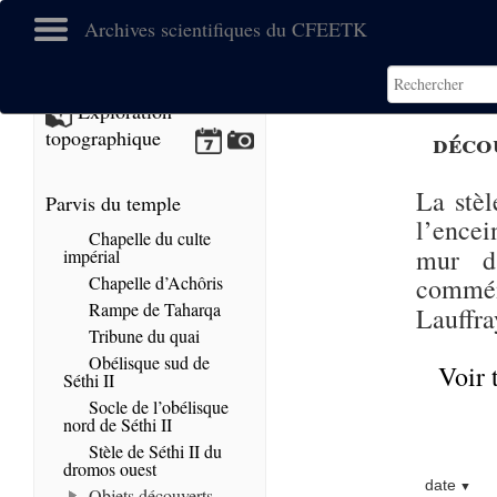
Archives scientifiques du CFEETK
Exploration
déco
topographique
La stèl
Parvis du temple
l’encei
Chapelle du culte
mur d
impérial
Chapelle d’Achôris
commém
Rampe de Taharqa
Lauffra
Tribune du quai
Obélisque sud de
Voir 
Séthi II
Socle de l’obélisque
nord de Séthi II
Stèle de Séthi II du
dromos ouest
date
Objets découverts