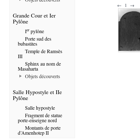
←
1
→
Grande Cour et Ier
Pylône
er
I
pylône
Porte sud des
bubastites
Temple de Ramsès
III
Sphinx au nom de
Masaharta
Objets découverts
Salle Hypostyle et IIe
Pylône
Salle hypostyle
Fragment de statue
porte-enseigne nord
Montants de porte
d’Amenhotep II